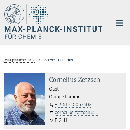
Hauptinhalt
Multiphasenchemie
Zetzsch, Cornelius
Cornelius Zetzsch
Gast
Gruppe Lammel
+4961313057602
cornelius.zetzsch@...
B.2.41