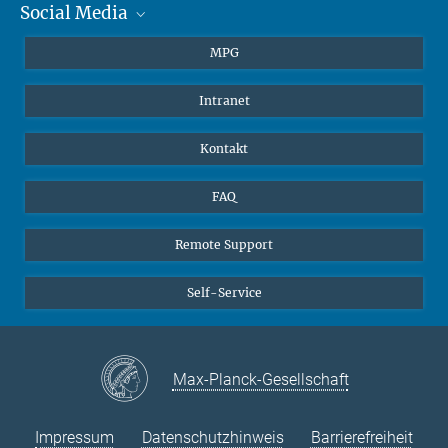
Social Media
Journalisten
Studierende
BlueSky
MPG
Schüler
Facebook
Intranet
Alumni
Instagram
LinkedIn
Kontakt
YouTube
FAQ
Remote Support
Self-Service
Max-Planck-Gesellschaft
Impressum
Datenschutzhinweis
Barrierefreiheit