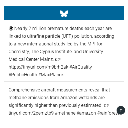
🌍 Nearly 2 million premature deaths each year are
linked to ultrafine particle (UFP) pollution, according
to a new international study led by the MPI for
Chemistry, The Cyprus Institute, and University
Medical Center Mainz. 👉
https://tinyurl.com/m9brh2ak #AirQuality
#PublicHealth #MaxPlanck
Comprehensive aircraft measurements reveal that
methane emissions from Amazon wetlands are
significantly higher than previously estimated. 👉
TOP
tinyurl.com/2pemztb9 #methane #amazon #rainforest
https://tinyurl.com/2pemztb9