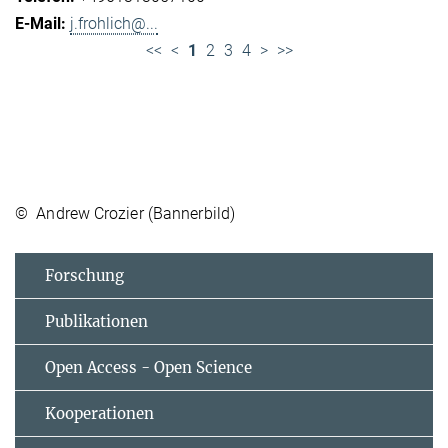
j.frohlich@...
<<
<
1
2
3
4
>
>>
© Andrew Crozier (Bannerbild)
Forschung
Publikationen
Open Access - Open Science
Kooperationen