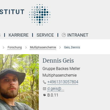
S
KARRIERE
SERVICE
INTRANET
Forschung
Multiphasenchemie
Geis, Dennis
Dennis Geis
Gruppe Backes Meller
Multiphasenchemie
+4961313057804
d.geis@...
B.0.11