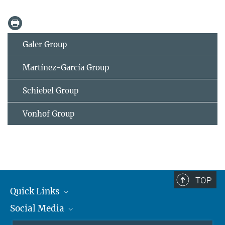
Galer Group
Martínez-García Group
Schiebel Group
Vonhof Group
TOP
Quick Links
Social Media
Journalisten