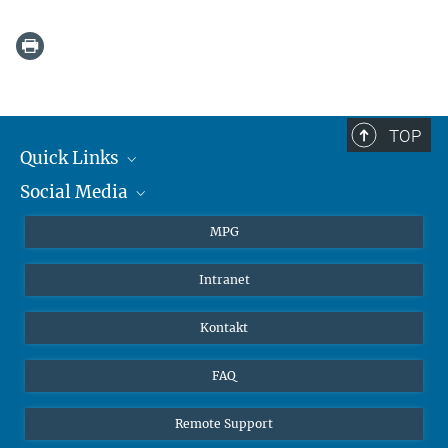
TOP
Quick Links
Social Media
Journalisten
Studierende
BlueSky
MPG
Schüler
Facebook
Intranet
Alumni
Instagram
LinkedIn
Kontakt
YouTube
FAQ
Remote Support