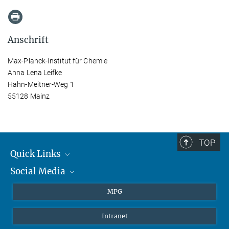
Anschrift
Max-Planck-Institut für Chemie
Anna Lena Leifke
Hahn-Meitner-Weg 1
55128 Mainz
TOP
Quick Links
Social Media
Journalisten
Studierende
BlueSky
MPG
Schüler
Facebook
Intranet
Alumni
Instagram