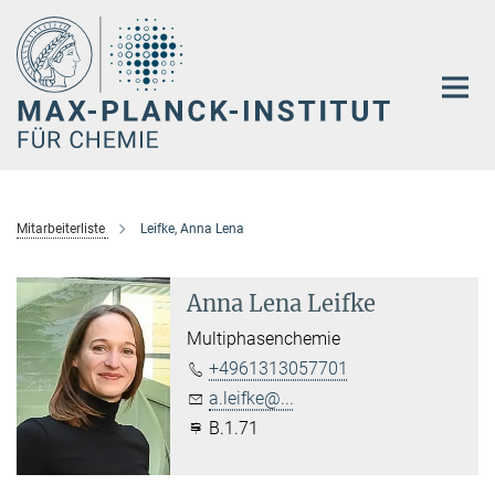
Hauptinhalt
Mitarbeiterliste
Leifke, Anna Lena
Anna Lena Leifke
Multiphasenchemie
+4961313057701
a.leifke@...
B.1.71