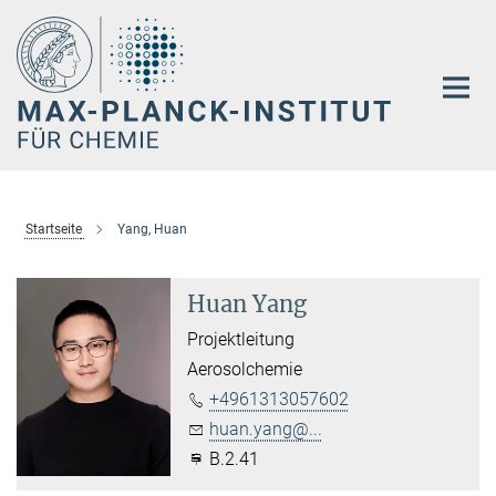
Hauptinhalt
Startseite
Yang, Huan
Huan Yang
Projektleitung
Aerosolchemie
+4961313057602
huan.yang@...
B.2.41