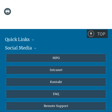
TOP
Quick Links
Social Media
Journalisten
Studierende
BlueSky
MPG
Schüler
Facebook
Intranet
Alumni
Instagram
LinkedIn
Kontakt
YouTube
FAQ
Remote Support