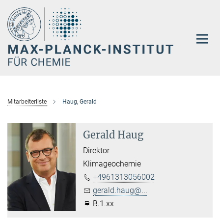
Hauptinhalt
Mitarbeiterliste
Haug, Gerald
Gerald Haug
Direktor
Klimageochemie
+4961313056002
gerald.haug@...
B.1.xx