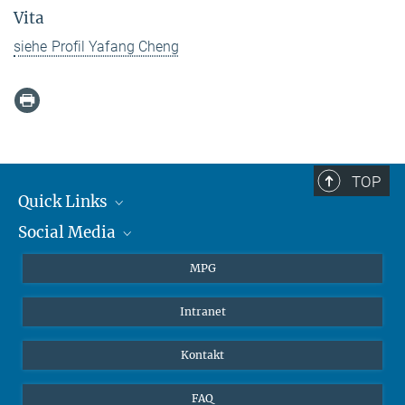
Vita
siehe Profil Yafang Cheng
TOP
Quick Links
Social Media
Journalisten
Studierende
BlueSky
MPG
Schüler
Facebook
Intranet
Alumni
Instagram
LinkedIn
Kontakt
YouTube
FAQ