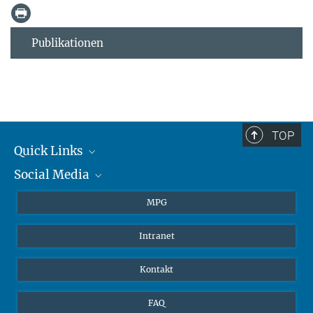
Publikationen
TOP
Quick Links
Social Media
Journalisten
Studierende
BlueSky
MPG
Schüler
Facebook
Intranet
Alumni
Instagram
LinkedIn
Kontakt
YouTube
FAQ