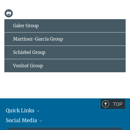
Galer Group
Martínez-García Group
Schiebel Group
Vonhof Group
TOP
Quick Links
Social Media
Journalisten