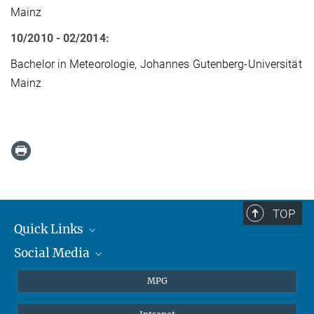
Mainz
10/2010 - 02/2014:
Bachelor in Meteorologie, Johannes Gutenberg-Universität
Mainz
TOP
Quick Links
Social Media
Journalisten
Studierende
BlueSky
MPG
Schüler
Facebook