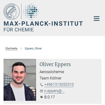
Hauptinhalt
Startseite
Eppers, Oliver
Oliver Eppers
Aerosolchemie
Team Köllner
+4961313055310
o.eppers@...
B.0.17