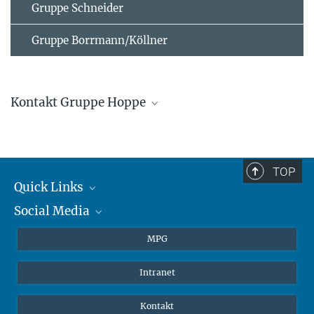
Gruppe Schneider
Gruppe Borrmann/Köllner
Kontakt Gruppe Hoppe
CV Peter Hoppe (pdf)
TOP
Quick Links
Social Media
Journalisten
Studierende
BlueSky
MPG
Schüler
Facebook
Intranet
Alumni
Instagram
LinkedIn
Kontakt