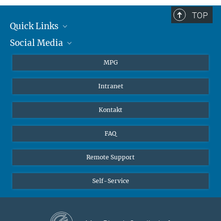
Wolff, A Carioca de Araujo, J.V. Lavrič, J. Kesselmeier & J. Williams;
Jürgen Kesselmeier
TOP
DOI: 10.1038/ncomms10383
Quick Links
+4961313057803
j.kesselmeier@...
Social Media
Journalisten
Studierende
BlueSky
MPG
Schüler
Facebook
Intranet
Alumni
Instagram
LinkedIn
Kontakt
YouTube
FAQ
Remote Support
Self-Service