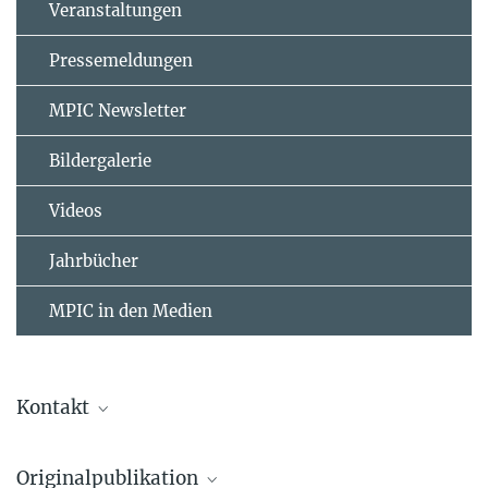
Veranstaltungen
Pressemeldungen
MPIC Newsletter
Bildergalerie
Videos
Jahrbücher
MPIC in den Medien
Kontakt
Meinrat Andreae
Originalpublikation
Emeritus Direktor