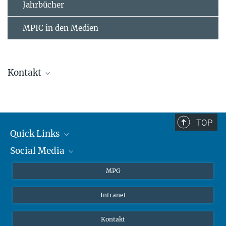
Jahrbücher
MPIC in den Medien
Kontakt
Ulrich Pöschl
Direktor
+4961313057000
TOP
u.poschl@...
Quick Links
Social Media
Journalisten
Studierende
BlueSky
MPG
Schüler
Facebook
Intranet
Alumni
Instagram
LinkedIn
Kontakt