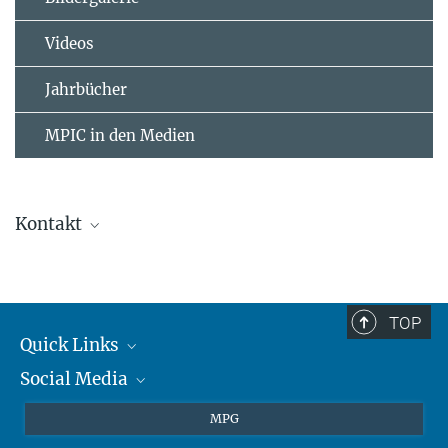
Videos
Jahrbücher
MPIC in den Medien
Kontakt
Dr. Thomas Klimach
+49 6131 305-5014
t.klimach@...
TOP
Max-Planck-Institut für Chemie
Quick Links
Social Media
Journalisten
Studierende
BlueSky
MPG
Schüler
Facebook