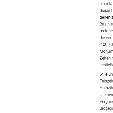
ein rel
dieser 
denen z
Basin e
melonen
die vor
2.000 J
Monume
Zeiten 
schließ
„Alle u
Felszei
Holozän
Ureinwo
Vergang
Biogeo