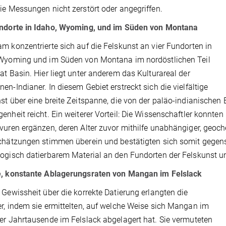
ie Messungen nicht zerstört oder angegriffen.
undorte in Idaho, Wyoming, und im Süden von Montana
m konzentrierte sich auf die Felskunst an vier Fundorten in
 Wyoming und im Süden von Montana im nordöstlichen Teil
at Basin. Hier liegt unter anderem das Kulturareal der
en-Indianer. In diesem Gebiet erstreckt sich die vielfältige
st über eine breite Zeitspanne, die von der paläo-indianischen 
enheit reicht. Ein weiterer Vorteil: Die Wissenschaftler konnt
vuren ergänzen, deren Alter zuvor mithilfe unabhängiger, geoc
chätzungen stimmen überein und bestätigten sich somit gegens
ogisch datierbarem Material an den Fundorten der Felskunst un
e, konstante Ablagerungsraten von Mangan im Felslack
 Gewissheit über die korrekte Datierung erlangten die
r, indem sie ermittelten, auf welche Weise sich Mangan im
er Jahrtausende im Felslack abgelagert hat. Sie vermuteten