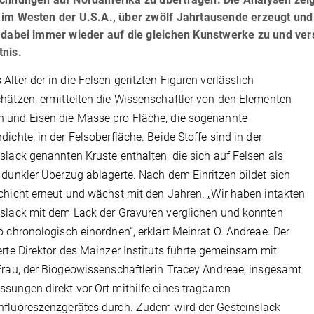
 im Westen der U.S.A., über zwölf Jahrtausende erzeugt und
n dabei immer wieder auf die gleichen Kunstwerke zu und ver
tnis.
Alter der in die Felsen geritzten Figuren verlässlich
hätzen, ermittelten die Wissenschaftler von den Elementen
 und Eisen die Masse pro Fläche, die sogenannte
dichte, in der Felsoberfläche. Beide Stoffe sind in der
slack genannten Kruste enthalten, die sich auf Felsen als
 dunkler Überzug ablagerte. Nach dem Einritzen bildet sich
chicht erneut und wächst mit den Jahren. „Wir haben intakten
slack mit dem Lack der Gravuren verglichen und konnten
o chronologisch einordnen“, erklärt Meinrat O. Andreae. Der
erte Direktor des Mainzer Instituts führte gemeinsam mit
Frau, der Biogeowissenschaftlerin Tracey Andreae, insgesamt
sungen direkt vor Ort mithilfe eines tragbaren
fluoreszenzgerätes durch. Zudem wird der Gesteinslack