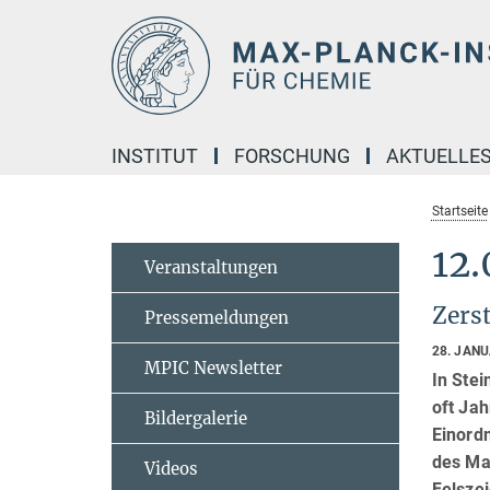
Hauptinhalt
INSTITUT
FORSCHUNG
AKTUELLE
Startseite
12.
Veranstaltungen
Zers
Pressemeldungen
28. JAN
MPIC Newsletter
In Stei
oft Jah
Bildergalerie
Einord
des Max
Videos
Felsze