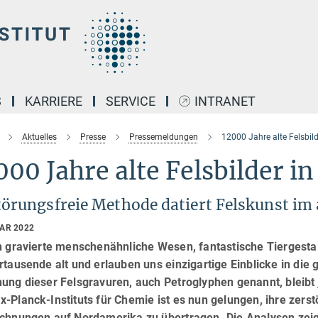
S
KARRIERE
SERVICE
INTRANET
Aktuelles
Presse
Pressemeldungen
12000 Jahre alte Felsbild
000 Jahre alte Felsbilder 
törungsfreie Methode datiert Felskunst i
UAR 2022
n gravierte menschenähnliche Wesen, fantastische Tiergesta
rtausende alt und erlauben uns einzigartige Einblicke in die 
nung dieser Felsgravuren, auch Petroglyphen genannt, bleib
-Planck-Instituts für Chemie ist es nun gelungen, ihre zers
ichnungen auf Nordamerika zu übertragen. Die Analysen zeige