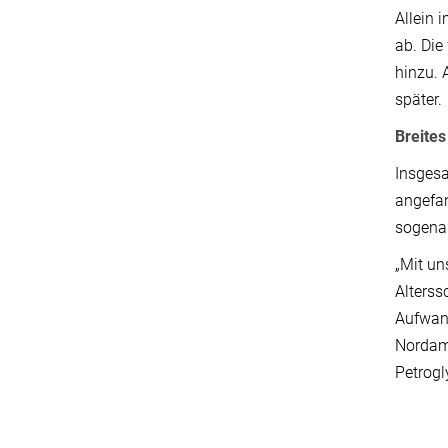
Allein 
ab. Die
hinzu. 
später.
Breites
Insgesa
angefan
sogena
„Mit un
Alterss
Aufwand
Nordame
Petrogl