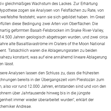
ativ gleichmäßiges Wachstum des Lackes. Zur Erhärtung
Hypothese zogen sie Analysen von Felsflächen zu Rate, von
weifelsfrei feststeht, wann sie sich gebildet haben. Im Great
rfüllen diese Bedingung zwei Arten von Oberflächen: Die
artig geformten Basalt-Felsbrocken im Snake River-Valley,
 14.500 Jahren geologisch abgetragen wurden, und zwei circa
ahre alte Basaltlavaströme im Craters of the Moon National
nt. Tatsächlich waren die Ablagerungsraten zu beiden
nahezu konstant, was auf eine annähernd lineare Ablagerung
en lässt.
nsere Analysen lassen den Schluss zu, dass die frühesten
chnungen bereits in der Übergangszeit vom Pleistozän zum
, also vor rund 12.000 Jahren, entstanden sind und von den
hnern über Jahrtausende hinweg bis in die jüngste
enheit immer wieder überarbeitet wurden“, erklärt der
chemiker Andreae.