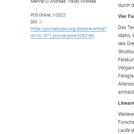
Meinrat O. Andreae, Tracey Andreae
durch d
POS Online, 1/2022
Vier F
DOI:
Das Tea
https://journals.plos.org/plosone/article?
Idaho,
id=10.1371/journal.pone.0263189
des Gre
Shoshon
Felskun
Vergang
Felsgra
Alterss
archäol
Linear
Weitere
Forsche
Laufe d