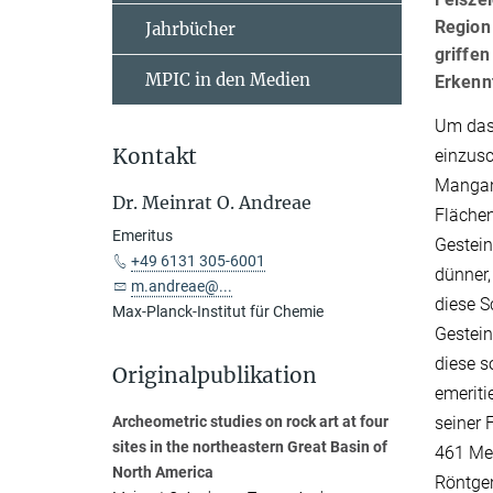
Region
Jahrbücher
griffe
MPIC in den Medien
Erkenn
Um das 
Kontakt
einzusc
Mangan
Dr. Meinrat O. Andreae
Flächen
Emeritus
Gestein
+49 6131 305-6001
dünner,
m.andreae@...
diese S
Max-Planck-Institut für Chemie
Gestein
diese s
Originalpublikation
emeriti
seiner 
Archeometric studies on rock art at four
sites in the northeastern Great Basin of
461 Mes
North America
Röntgen