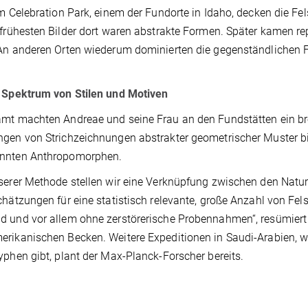
im Celebration Park, einem der Fundorte in Idaho, decken die F
 frühesten Bilder dort waren abstrakte Formen. Später kamen re
An anderen Orten wiederum dominierten die gegenständlichen F
 Spektrum von Stilen und Motiven
mt machten Andreae und seine Frau an den Fundstätten ein bre
gen von Strichzeichnungen abstrakter geometrischer Muster b
nnten Anthropomorphen.
serer Methode stellen wir eine Verknüpfung zwischen den Natu
chätzungen für eine statistisch relevante, große Anzahl von F
 und vor allem ohne zerstörerische Probennahmen“, resümiert 
rikanischen Becken. Weitere Expeditionen in Saudi-Arabien, wo
yphen gibt, plant der Max-Planck-Forscher bereits.