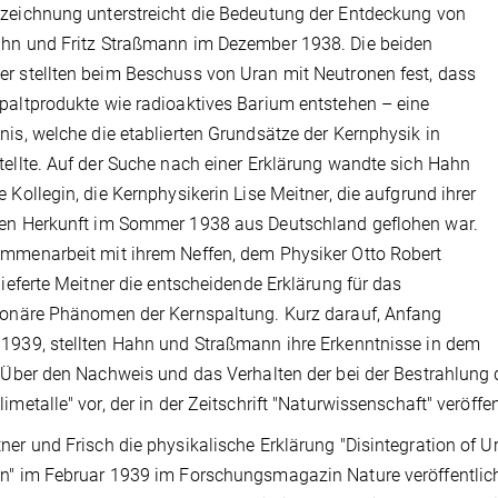
zeichnung unterstreicht die Bedeutung der Entdeckung von
hn und Fritz Straßmann im Dezember 1938. Die beiden
r stellten beim Beschuss von Uran mit Neutronen fest, dass
paltprodukte wie radioaktives Barium entstehen – eine
nis, welche die etablierten Grundsätze der Kernphysik in
tellte. Auf der Suche nach einer Erklärung wandte sich Hahn
e Kollegin, die Kernphysikerin Lise Meitner, die aufgrund ihrer
hen Herkunft im Sommer 1938 aus Deutschland geflohen war.
mmenarbeit mit ihrem Neffen, dem Physiker Otto Robert
 lieferte Meitner die entscheidende Erklärung für das
ionäre Phänomen der Kernspaltung. Kurz darauf, Anfang
1939, stellten Hahn und Straßmann ihre Erkenntnisse in dem
 "Über den Nachweis und das Verhalten der bei der Bestrahlung
limetalle" vor, der in der Zeitschrift "Naturwissenschaft" veröffe
ner und Frisch die physikalische Erklärung "Disintegration of 
n" im Februar 1939 im Forschungsmagazin Nature veröffentlicht