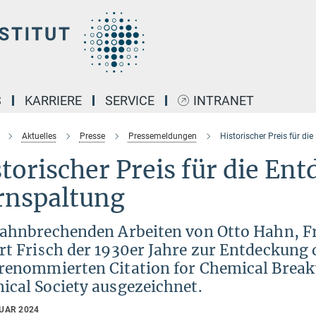
S
KARRIERE
SERVICE
INTRANET
Aktuelles
Presse
Pressemeldungen
Historischer Preis für d
torischer Preis für die En
rnspaltung
bahnbrechenden Arbeiten von Otto Hahn, Fr
rt Frisch der 1930er Jahre zur Entdeckung
renommierten Citation for Chemical Brea
ical Society ausgezeichnet.
RUAR 2024