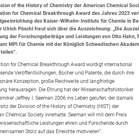
ision of the History of Chemistry der American Chemical Soc
ation for Chemical Breakthrough Award des Jahres 2023 verli
geeinrichtung des Kaiser-Wilhelm-Instituts für Chemie in Ber
r Ulrich Pöschl freut sich über die Auszeichnung: „Die Ausz
ung der Forschungsbeiträge und Leistungen von Otto Hahn, Fr
r am MPI für Chemie mit der Königlich Schwedischen Akadem
 teilen“.
ation for Chemical Breakthrough Award würdigt international
ende Veröffentlichungen, Bücher und Patente, die durch ihre
ionäre Konzeption, große Reichweite und langfristige
ng herausragen. Die Ehrung hat der Wissenschaftshistoriker
miker Jeffrey I. Seeman 2006 ins Leben gerufen, der damals
sitz der Division of the History of Chemistry (HIST) der
n Chemical Society innehatte. Seeman will mit dem Preis
wissenschaftliche Leistungen ehren und Forschende durch
einsamen Stolz auf das Erreichte motivieren".