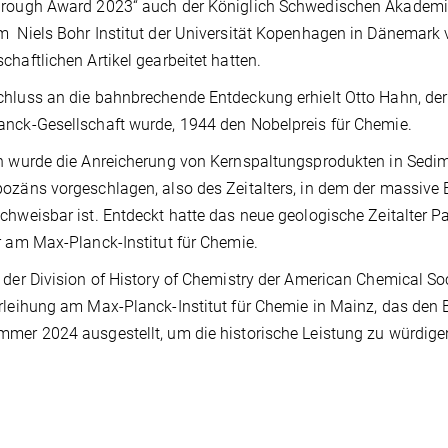
hrough Award 2023“ auch der Königlich Schwedischen Akademi
 Niels Bohr Institut der Universität Kopenhagen in Dänemark v
chaftlichen Artikel gearbeitet hatten.
hluss an die bahnbrechende Entdeckung erhielt Otto Hahn, der
nck-Gesellschaft wurde, 1944 den Nobelpreis für Chemie.
h wurde die Anreicherung von Kernspaltungsprodukten in Sedi
ozäns vorgeschlagen, also des Zeitalters, in dem der massive
chweisbar ist. Entdeckt hatte das neue geologische Zeitalter Pa
r am Max-Planck-Institut für Chemie.
 der Division of History of Chemistry der American Chemical So
rleihung am Max-Planck-Institut für Chemie in Mainz, das den 
mer 2024 ausgestellt, um die historische Leistung zu würdige