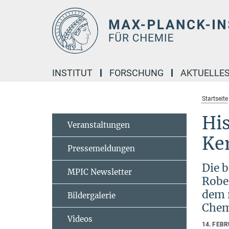
Hauptinhalt
INSTITUT
FORSCHUNG
AKTUELLE
Startseite
His
Veranstaltungen
Ke
Pressemeldungen
Die 
MPIC Newsletter
Robe
dem 
Bildergalerie
Chem
Videos
14. FEB