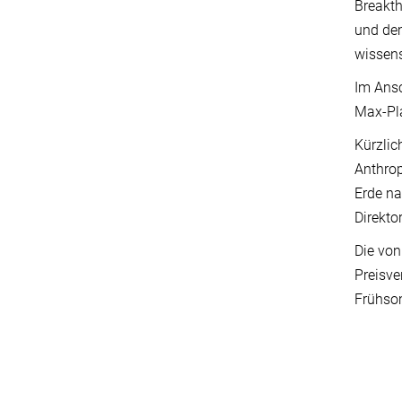
Breakt
und dem
wissens
Im Ansc
Max-Pla
Kürzlic
Anthrop
Erde na
Direkto
Die von
Preisve
Frühsom