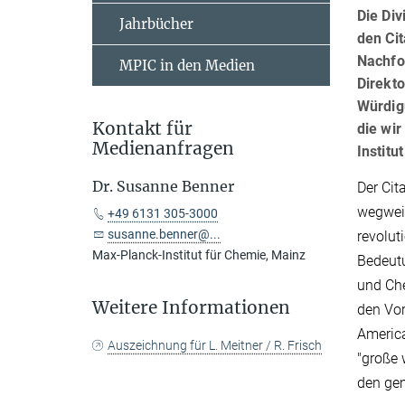
Die Div
Jahrbücher
den Cit
Nachfol
MPIC in den Medien
Direkto
Würdig
Kontakt für
die wi
Medienanfragen
Institut
Dr. Susanne Benner
Der Cit
wegweis
+49 6131 305-3000
susanne.benner@...
revolut
Max-Planck-Institut für Chemie, Mainz
Bedeutu
und Che
Weitere Informationen
den Vor
America
Auszeichnung für L. Meitner / R. Frisch
"große 
den gem