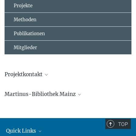
Projekte
Methoden
Publikationen
Mitglieder
Projektkontakt
Alexandra Gutmann
Martinus-Bibliothek Mainz
+49 6131 3054511
a.gutmann@...
Homepage
Jonathan Williams
TOP
Gruppenleitung
Quick Links
+4961313054500