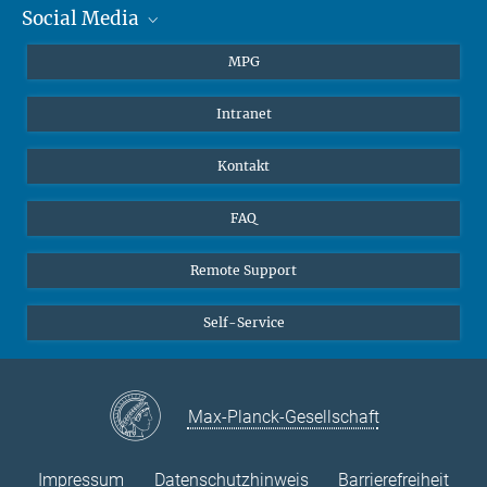
jonathan.williams@...
Social Media
Journalisten
Studierende
BlueSky
MPG
Schüler
Facebook
Intranet
Alumni
Instagram
LinkedIn
Kontakt
YouTube
FAQ
Remote Support
Self-Service
Max-Planck-Gesellschaft
Impressum
Datenschutzhinweis
Barrierefreiheit