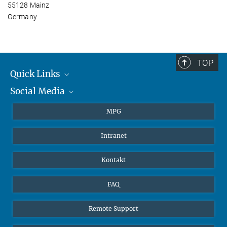
55128 Mainz
Germany
TOP
Quick Links
Social Media
Journalisten
Studierende
BlueSky
MPG
Schüler
Facebook
Intranet
Alumni
Instagram
LinkedIn
Kontakt
YouTube
FAQ
Remote Support