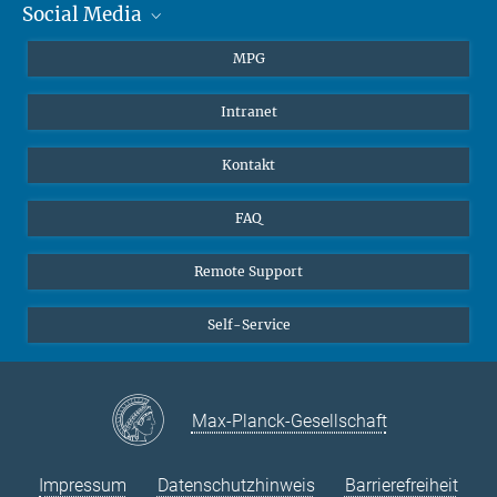
Social Media
Journalisten
Studierende
BlueSky
MPG
Schüler
Facebook
Intranet
Alumni
Instagram
LinkedIn
Kontakt
YouTube
FAQ
Remote Support
Self-Service
Max-Planck-Gesellschaft
Impressum
Datenschutzhinweis
Barrierefreiheit