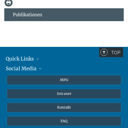
Publikationen
TOP
Quick Links
Social Media
Journalisten
Studierende
BlueSky
MPG
Schüler
Facebook
Intranet
Alumni
Instagram
LinkedIn
Kontakt
YouTube
FAQ