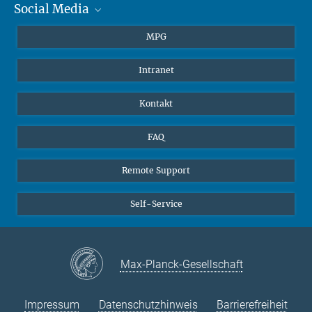
Social Media
Journalisten
Studierende
BlueSky
MPG
Schüler
Facebook
Intranet
Alumni
Instagram
LinkedIn
Kontakt
YouTube
FAQ
Remote Support
Self-Service
Max-Planck-Gesellschaft
Impressum
Datenschutzhinweis
Barrierefreiheit