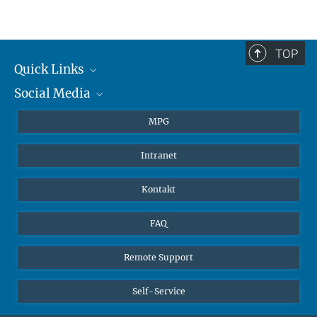
TOP
Quick Links
Social Media
Journalisten
Studierende
BlueSky
MPG
Schüler
Facebook
Intranet
Alumni
Instagram
LinkedIn
Kontakt
YouTube
FAQ
Remote Support
Self-Service