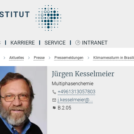
S
KARRIERE
SERVICE
INTRANET
Aktuelles
Presse
Pressemeldungen
Klimamessturm in Brasili
Jürgen Kesselmeier
Multiphasenchemie
+4961313057803
j.kesselmeier@...
B.2.05