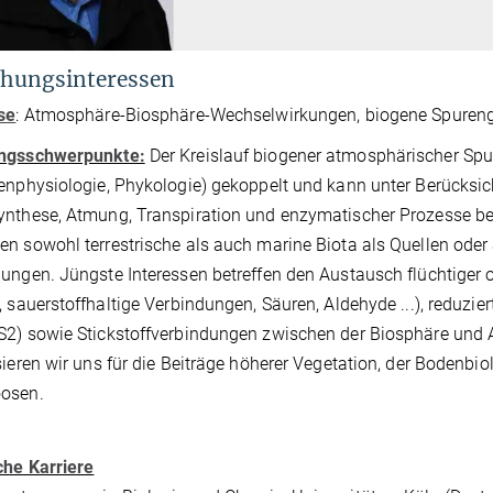
hungsinteressen
se
: Atmosphäre-Biosphäre-Wechselwirkungen, biogene Spurenga
ngsschwerpunkte:
Der Kreislauf biogener atmosphärischer Spu
enphysiologie, Phykologie) gekoppelt und kann unter Berücksich
nthese, Atmung, Transpiration und enzymatischer Prozesse b
n sowohl terrestrische als auch marine Biota als Quellen ode
ungen. Jüngste Interessen betreffen den Austausch flüchtiger
, sauerstoffhaltige Verbindungen, Säuren, Aldehyde ...), reduz
2) sowie Stickstoffverbindungen zwischen der Biosphäre und
sieren wir uns für die Beiträge höherer Vegetation, der Bodenbi
osen.
che Karriere