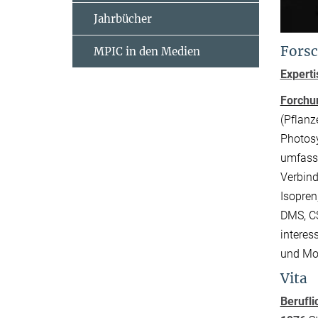
Jahrbücher
Forsc
MPIC in den Medien
Experti
Forchu
(Pflanz
Photosy
umfasse
Verbind
Isopren
DMS, CS
interes
und Mo
Vita
Berufli