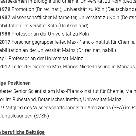
aatsexamen in Biologie und Chemie, Universität zu Köln (Deut
 1979
Promotion (Dr. rer. nat.), Universität zu Köln (Deutschland)
 1987
wissenschaftlicher Mitarbeiter, Universität zu Köln (Deuts
abilitation Universität Köln (Deutschland)
 1988
Professor an der Universität zu Köln
 2017
Forschungsgruppenleiter, Max-Planck-Institut für Chemie
bilitation an der Universität Mainz (Dr. rer. nat. habil.)
apl. Professor an der Universität Mainz
 2017
Leiter der externen Max-Planck-Niederlassung in Manaus, 
ige Positionen
ierter Senior Scientist am Max-Planck-Institut für Chemie, Main
or im Ruhestand, Botanisches Institut, Universität Mainz
19 Mitglied des Wissenschaftspanels für Amazonas (SPA) im 
klungslösungen (SDSN)
 berufliche Beiträge