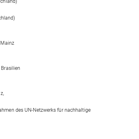
schland)
chland)
, Mainz
Brasilien
z,
Rahmen des UN-Netzwerks für nachhaltige