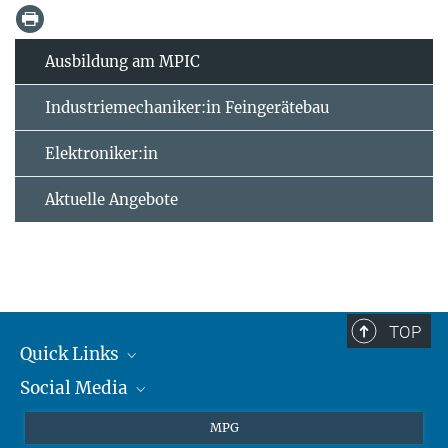
Ausbildung am MPIC
Industriemechaniker:in Feingerätebau
Elektroniker:in
Aktuelle Angebote
TOP
Quick Links
Social Media
Journalisten
Studierende
BlueSky
MPG