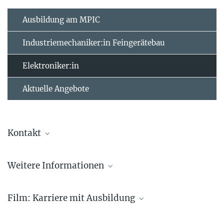
Ausbildung am MPIC
Industriemechaniker:in Feingerätebau
Elektroniker:in
Aktuelle Angebote
Kontakt
Stephan Blanckart
Weitere Informationen
Ausbilder
+49 6131 305-3399
Flyer Elektrotechniker:in für Geräte und Systeme (PDF)
s.blanckart@...
Film: Karriere mit Ausbildung
Max-Planck-Institut für Chemie