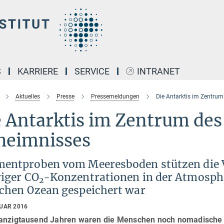
S
KARRIERE
SERVICE
INTRANET
Aktuelles
Presse
Pressemeldungen
Die Antarktis im Zentrum
 Antarktis im Zentrum des
heimnisses
mentproben vom Meeresboden stützen die V
riger CO
-Konzentrationen in der Atmosph
2
ichen Ozean gespeichert war
RUAR 2016
anzigtausend Jahren waren die Menschen noch nomadische 