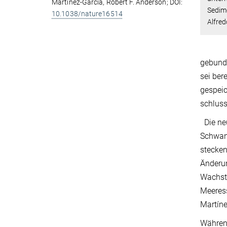
Martínez-García, Robert F. Anderson; DOI:
Sedime
10.1038/nature16514
Alfred
gebunde
sei ber
gespei
schluss
Die neu
Schwank
stecken
Änderun
Wachst
Meeress
Martíne
Währen