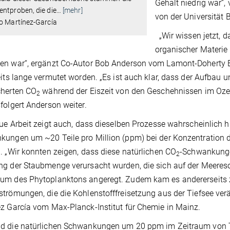
Gehalt niedrig war“,
ntproben, die die
…
[mehr]
von der Universität 
o Martínez-García
„Wir wissen jetzt, d
organischer Materie 
n war“, ergänzt Co-Autor Bob Anderson vom Lamont-Doherty Ea
eits lange vermutet worden. „Es ist auch klar, dass der Aufbau u
cherten CO
während der Eiszeit von den Geschehnissen im Ozea
2
folgert Anderson weiter.
e Arbeit zeigt auch, dass dieselben Prozesse wahrscheinlich hi
ungen um ~20 Teile pro Million (ppm) bei der Konzentration 
. „Wir konnten zeigen, dass diese natürlichen CO
-Schwankungen
2
g der Staubmenge verursacht wurden, die sich auf der Meereso
um des Phytoplanktons angeregt. Zudem kam es andererseits
trömungen, die die Kohlenstofffreisetzung aus der Tiefsee verän
z García vom Max-Planck-Institut für Chemie in Mainz.
d die natürlichen Schwankungen um 20 ppm im Zeitraum von T