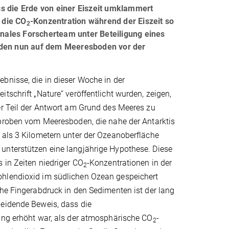
s die Erde von einer Eiszeit umklammert
 die CO
-Konzentration während der Eiszeit so
2
ionales Forscherteam unter Beteiligung eines
anden nun auf dem Meeresboden vor der
bnisse, die in dieser Woche in der
tschrift „Nature“ veröffentlicht wurden, zeigen,
er Teil der Antwort am Grund des Meeres zu
tproben vom Meeresboden, die nahe der Antarktis
 als 3 Kilometern unter der Ozeanoberfläche
nterstützen eine langjährige Hypothese. Diese
 in Zeiten niedriger CO
-Konzentrationen in der
2
hlendioxid im südlichen Ozean gespeichert
he Fingerabdruck in den Sedimenten ist der lang
eidende Beweis, dass die
ung erhöht war, als der atmosphärische CO
-
2