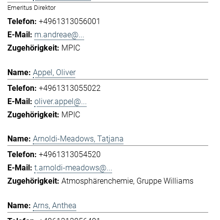
Emeritus Direktor
+4961313056001
m.andreae@...
MPIC
Appel, Oliver
+4961313055022
oliver.appel@...
MPIC
Arnoldi-Meadows, Tatjana
+4961313054520
t.arnoldi-meadows@...
Atmosphärenchemie
Gruppe Williams
Arns, Anthea