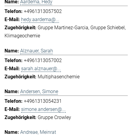
Aardema, Hedy
+4961313057502
hedy.aardema@...
Gruppe Martinez-Garcia
Gruppe Schiebel
Klimageochemie
Alznauer, Sarah
+4961313057002
sarah.alznauer@...
Multiphasenchemie
Andersen, Simone
+4961313054231
simone.andersen@...
Gruppe Crowley
Andreae, Meinrat