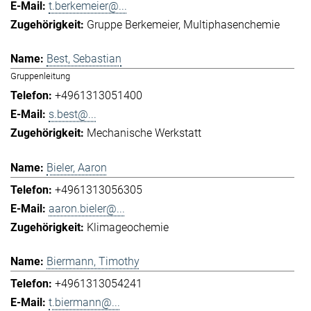
t.berkemeier@...
Gruppe Berkemeier
Multiphasenchemie
Best, Sebastian
Gruppenleitung
+4961313051400
s.best@...
Mechanische Werkstatt
Bieler, Aaron
+4961313056305
aaron.bieler@...
Klimageochemie
Biermann, Timothy
+4961313054241
t.biermann@...