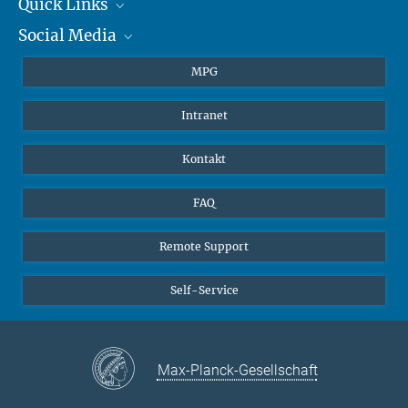
+49 6131 305-1309
Quick Links
presse@...
Social Media
Journalisten
Hahn-Meitner-Weg 1, 55128 Mainz
Studierende
BlueSky
MPG
Schüler
Facebook
Intranet
Alumni
Instagram
LinkedIn
Kontakt
YouTube
FAQ
Remote Support
Self-Service
Max-Planck-Gesellschaft