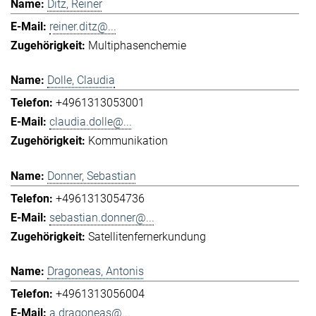
Ditz, Reiner
reiner.ditz@...
Multiphasenchemie
Dolle, Claudia
+4961313053001
claudia.dolle@...
Kommunikation
Donner, Sebastian
+4961313054736
sebastian.donner@...
Satellitenfernerkundung
Dragoneas, Antonis
+4961313056004
a.dragoneas@...