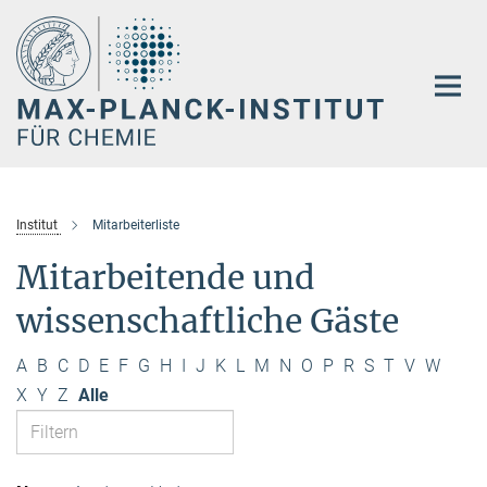
Hauptinhalt
Institut
Mitarbeiterliste
Mitarbeitende und
wissenschaftliche Gäste
A
B
C
D
E
F
G
H
I
J
K
L
M
N
O
P
R
S
T
V
W
X
Y
Z
Alle