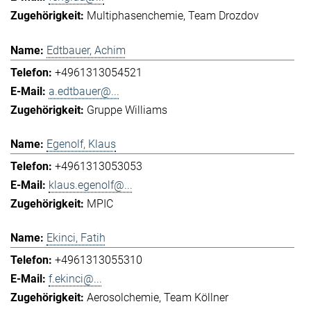
Multiphasenchemie
Team Drozdov
Edtbauer, Achim
+4961313054521
a.edtbauer@...
Gruppe Williams
Egenolf, Klaus
+4961313053053
klaus.egenolf@...
MPIC
Ekinci, Fatih
+4961313055310
f.ekinci@...
Aerosolchemie
Team Köllner