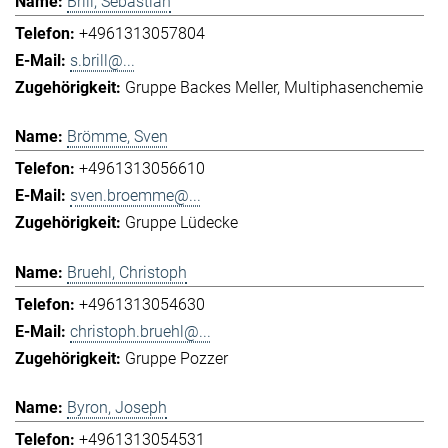
Brill, Sebastian
+4961313057804
s.brill@...
Gruppe Backes Meller
Multiphasenchemie
Brömme, Sven
+4961313056610
sven.broemme@...
Gruppe Lüdecke
Bruehl, Christoph
+4961313054630
christoph.bruehl@...
Gruppe Pozzer
Byron, Joseph
+4961313054531