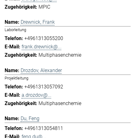
MPIC
Drewnick, Frank
Laborleitung
+4961313055200
frank.drewnick@...
Multiphasenchemie
Drozdov, Alexander
Projektleitung
+4961313057092
a.drozdov@...
Multiphasenchemie
Du, Feng
+4961313054811
feng.du@...