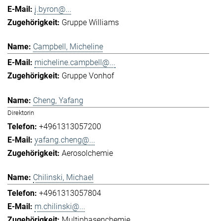
j.byron@...
Gruppe Williams
Campbell, Micheline
micheline.campbell@...
Gruppe Vonhof
Cheng, Yafang
Direktorin
+4961313057200
yafang.cheng@...
Aerosolchemie
Chilinski, Michael
+4961313057804
m.chilinski@...
Multiphasenchemie