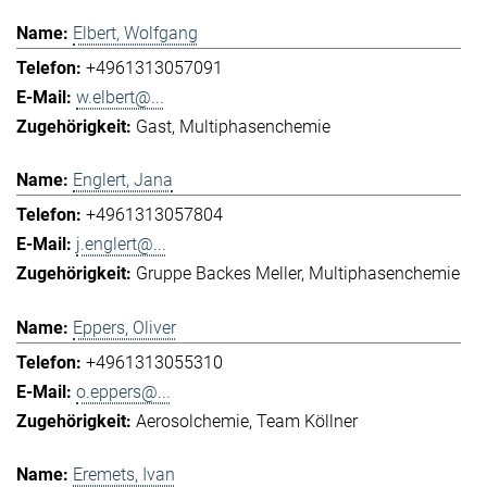
Elbert, Wolfgang
+4961313057091
w.elbert@...
Gast
Multiphasenchemie
Englert, Jana
+4961313057804
j.englert@...
Gruppe Backes Meller
Multiphasenchemie
Eppers, Oliver
+4961313055310
o.eppers@...
Aerosolchemie
Team Köllner
Eremets, Ivan