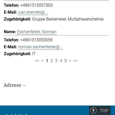
+4961313057303
ivan.eremets@...
Gruppe Berkemeier
Multiphasenchemie
Eschenfelder, Norman
+4961313053055
norman.eschenfelder@...
IT
<<
<
1
2
3
4
5
>
>>
Adresse
Max-Planck-Institut für Chemie (Otto-Hahn-
Institut)
+49 6131 305-0
TOP