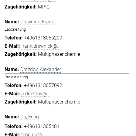
MPIC
Drewnick, Frank
Laborleitung
+4961313055200
frank.drewnick@...
Multiphasenchemie
Drozdov, Alexander
Projektleitung
+4961313057092
a.drozdov@...
Multiphasenchemie
Du, Feng
+4961313054811
feng.du@...