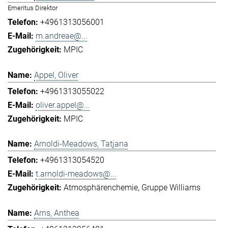
Emeritus Direktor
+4961313056001
m.andreae@...
MPIC
Appel, Oliver
+4961313055022
oliver.appel@...
MPIC
Arnoldi-Meadows, Tatjana
+4961313054520
t.arnoldi-meadows@...
Atmosphärenchemie
Gruppe Williams
Arns, Anthea