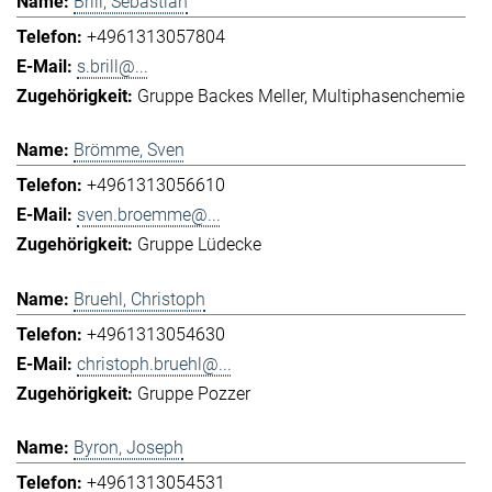
Brill, Sebastian
+4961313057804
s.brill@...
Gruppe Backes Meller
Multiphasenchemie
Brömme, Sven
+4961313056610
sven.broemme@...
Gruppe Lüdecke
Bruehl, Christoph
+4961313054630
christoph.bruehl@...
Gruppe Pozzer
Byron, Joseph
+4961313054531