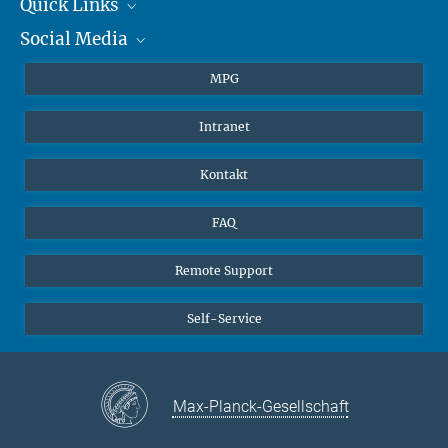
+49 6131 305-1309
Quick Links
presse@...
Social Media
Journalisten
Hahn-Meitner-Weg 1, 55128 Mainz
Studierende
BlueSky
MPG
Schüler
Facebook
Intranet
Alumni
Instagram
LinkedIn
Kontakt
YouTube
FAQ
Remote Support
Self-Service
Max-Planck-Gesellschaft