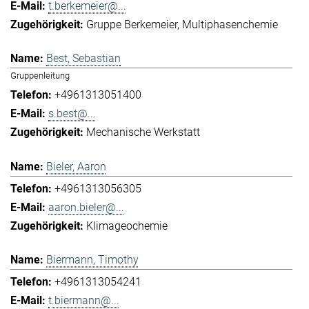
t.berkemeier@...
Gruppe Berkemeier
Multiphasenchemie
Best, Sebastian
Gruppenleitung
+4961313051400
s.best@...
Mechanische Werkstatt
Bieler, Aaron
+4961313056305
aaron.bieler@...
Klimageochemie
Biermann, Timothy
+4961313054241
t.biermann@...