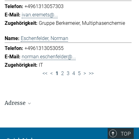
+4961313057303
ivan.eremets@...
Gruppe Berkemeier
Multiphasenchemie
Eschenfelder, Norman
+4961313053055
norman.eschenfelder@...
IT
<<
<
1
2
3
4
5
>
>>
Adresse
Max-Planck-Institut für Chemie (Otto-Hahn-
Institut)
+49 6131 305-0
TOP