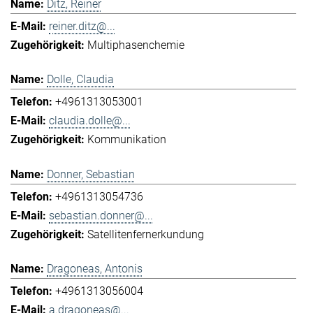
Ditz, Reiner
reiner.ditz@...
Multiphasenchemie
Dolle, Claudia
+4961313053001
claudia.dolle@...
Kommunikation
Donner, Sebastian
+4961313054736
sebastian.donner@...
Satellitenfernerkundung
Dragoneas, Antonis
+4961313056004
a.dragoneas@...