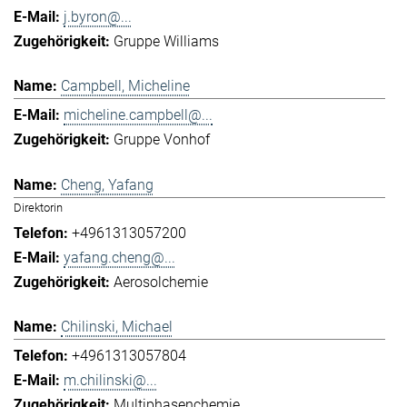
j.byron@...
Gruppe Williams
Campbell, Micheline
micheline.campbell@...
Gruppe Vonhof
Cheng, Yafang
Direktorin
+4961313057200
yafang.cheng@...
Aerosolchemie
Chilinski, Michael
+4961313057804
m.chilinski@...
Multiphasenchemie