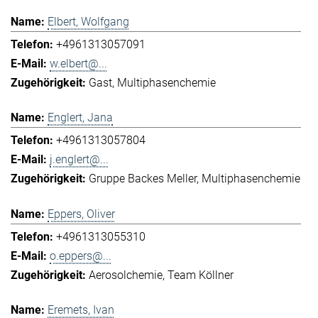
Elbert, Wolfgang
+4961313057091
w.elbert@...
Gast
Multiphasenchemie
Englert, Jana
+4961313057804
j.englert@...
Gruppe Backes Meller
Multiphasenchemie
Eppers, Oliver
+4961313055310
o.eppers@...
Aerosolchemie
Team Köllner
Eremets, Ivan