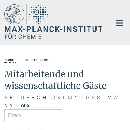
Hauptinhalt
Institut
Mitarbeiterliste
Mitarbeitende und
wissenschaftliche Gäste
A
B
C
D
E
F
G
H
I
J
K
L
M
N
O
P
R
S
T
V
W
X
Y
Z
Alle