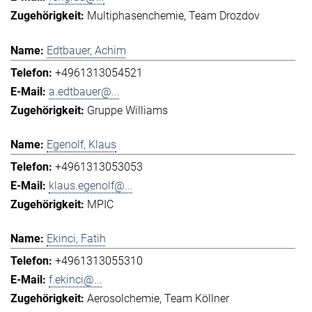
Multiphasenchemie
Team Drozdov
Edtbauer, Achim
+4961313054521
a.edtbauer@...
Gruppe Williams
Egenolf, Klaus
+4961313053053
klaus.egenolf@...
MPIC
Ekinci, Fatih
+4961313055310
f.ekinci@...
Aerosolchemie
Team Köllner