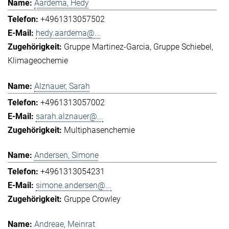
Aardema, Hedy
+4961313057502
hedy.aardema@...
Gruppe Martinez-Garcia
Gruppe Schiebel
Klimageochemie
Alznauer, Sarah
+4961313057002
sarah.alznauer@...
Multiphasenchemie
Andersen, Simone
+4961313054231
simone.andersen@...
Gruppe Crowley
Andreae, Meinrat