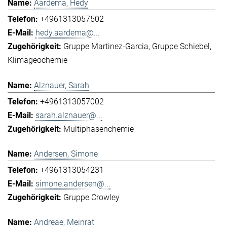
Aardema, Hedy
+4961313057502
hedy.aardema@...
Gruppe Martinez-Garcia
Gruppe Schiebel
Klimageochemie
Alznauer, Sarah
+4961313057002
sarah.alznauer@...
Multiphasenchemie
Andersen, Simone
+4961313054231
simone.andersen@...
Gruppe Crowley
Andreae, Meinrat