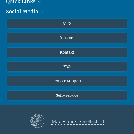
+49 6131 305-1309
Quick Links
presse@...
Social Media
Journalisten
Hahn-Meitner-Weg 1, 55128 Mainz
Studierende
BlueSky
MPG
Schüler
Facebook
Intranet
Alumni
Instagram
LinkedIn
Kontakt
YouTube
FAQ
Remote Support
Self-Service
Max-Planck-Gesellschaft