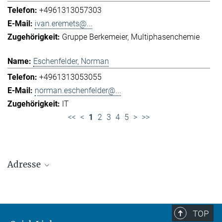
+4961313057303
ivan.eremets@...
Gruppe Berkemeier
Multiphasenchemie
Eschenfelder, Norman
+4961313053055
norman.eschenfelder@...
IT
<<
<
1
2
3
4
5
>
>>
Adresse
Max-Planck-Institut für Chemie (Otto-Hahn-
Institut)
+49 6131 305-0
TOP