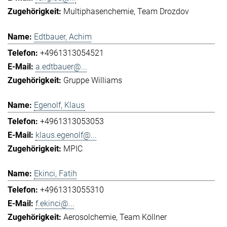
Multiphasenchemie
Team Drozdov
Edtbauer, Achim
+4961313054521
a.edtbauer@...
Gruppe Williams
Egenolf, Klaus
+4961313053053
klaus.egenolf@...
MPIC
Ekinci, Fatih
+4961313055310
f.ekinci@...
Aerosolchemie
Team Köllner