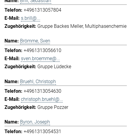
Brill, Sebastian
+4961313057804
s.brill@...
Gruppe Backes Meller
Multiphasenchemie
Brömme, Sven
+4961313056610
sven.broemme@...
Gruppe Lüdecke
Bruehl, Christoph
+4961313054630
christoph.bruehl@...
Gruppe Pozzer
Byron, Joseph
+4961313054531