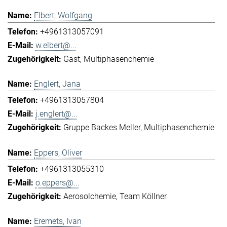
Elbert, Wolfgang
+4961313057091
w.elbert@...
Gast
Multiphasenchemie
Englert, Jana
+4961313057804
j.englert@...
Gruppe Backes Meller
Multiphasenchemie
Eppers, Oliver
+4961313055310
o.eppers@...
Aerosolchemie
Team Köllner
Eremets, Ivan