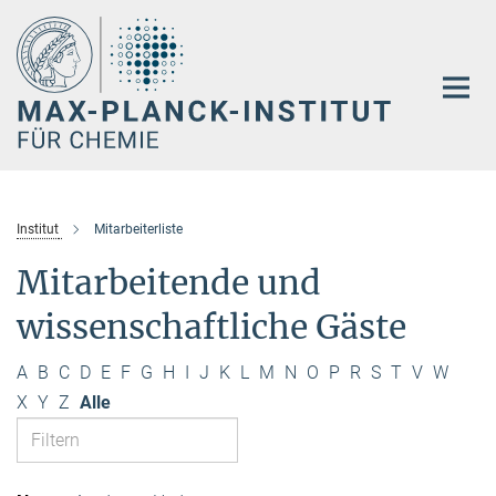
Hauptinhalt
Institut
Mitarbeiterliste
Mitarbeitende und
wissenschaftliche Gäste
A
B
C
D
E
F
G
H
I
J
K
L
M
N
O
P
R
S
T
V
W
X
Y
Z
Alle