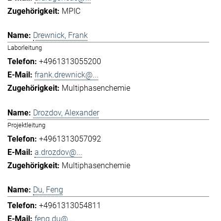
MPIC
Drewnick, Frank
Laborleitung
+4961313055200
frank.drewnick@...
Multiphasenchemie
Drozdov, Alexander
Projektleitung
+4961313057092
a.drozdov@...
Multiphasenchemie
Du, Feng
+4961313054811
feng.du@...