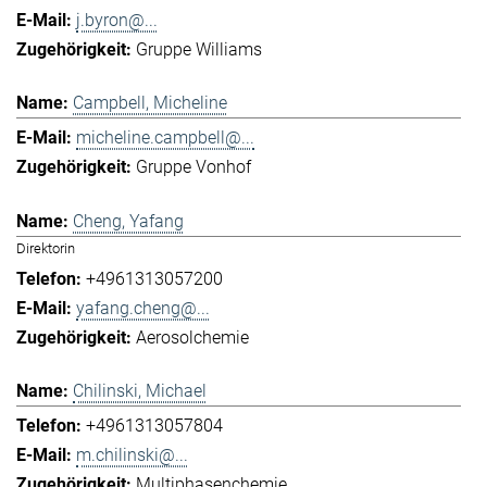
j.byron@...
Gruppe Williams
Campbell, Micheline
micheline.campbell@...
Gruppe Vonhof
Cheng, Yafang
Direktorin
+4961313057200
yafang.cheng@...
Aerosolchemie
Chilinski, Michael
+4961313057804
m.chilinski@...
Multiphasenchemie