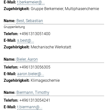
t.berkemeier@...
Gruppe Berkemeier
Multiphasenchemie
Best, Sebastian
Gruppenleitung
+4961313051400
s.best@...
Mechanische Werkstatt
Bieler, Aaron
+4961313056305
aaron.bieler@...
Klimageochemie
Biermann, Timothy
+4961313054241
t.biermann@...