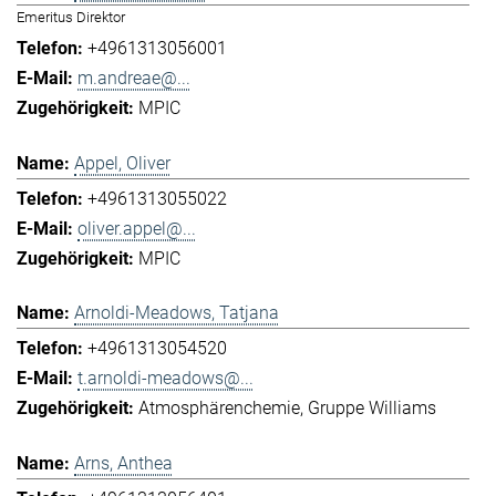
Emeritus Direktor
+4961313056001
m.andreae@...
MPIC
Appel, Oliver
+4961313055022
oliver.appel@...
MPIC
Arnoldi-Meadows, Tatjana
+4961313054520
t.arnoldi-meadows@...
Atmosphärenchemie
Gruppe Williams
Arns, Anthea