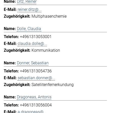
Ditz, Reiner
reiner.ditz@...
Multiphasenchemie
Dolle, Claudia
+4961313053001
claudia.dolle@...
Kommunikation
Donner, Sebastian
+4961313054736
sebastian.donner@...
Satellitenfernerkundung
Dragoneas, Antonis
+4961313056004
a.dragoneas@...