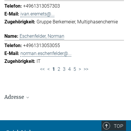
+4961313057303
ivan.eremets@...
Gruppe Berkemeier
Multiphasenchemie
Eschenfelder, Norman
+4961313053055
norman.eschenfelder@...
IT
<<
<
1
2
3
4
5
>
>>
Adresse
Max-Planck-Institut für Chemie (Otto-Hahn-
Institut)
+49 6131 305-0
TOP