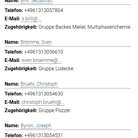
Brill, Sebastian
+4961313057804
s.brill@...
Gruppe Backes Meller
Multiphasenchemie
Brömme, Sven
+4961313056610
sven.broemme@...
Gruppe Lüdecke
Bruehl, Christoph
+4961313054630
christoph.bruehl@...
Gruppe Pozzer
Byron, Joseph
+4961313054531