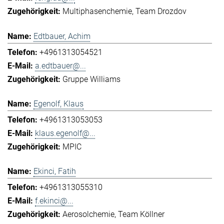
Multiphasenchemie
Team Drozdov
Edtbauer, Achim
+4961313054521
a.edtbauer@...
Gruppe Williams
Egenolf, Klaus
+4961313053053
klaus.egenolf@...
MPIC
Ekinci, Fatih
+4961313055310
f.ekinci@...
Aerosolchemie
Team Köllner