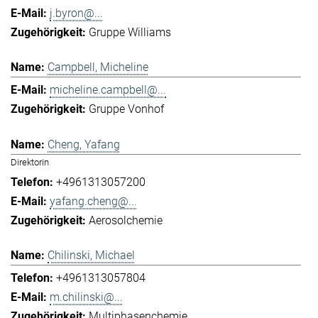
j.byron@...
Gruppe Williams
Campbell, Micheline
micheline.campbell@...
Gruppe Vonhof
Cheng, Yafang
Direktorin
+4961313057200
yafang.cheng@...
Aerosolchemie
Chilinski, Michael
+4961313057804
m.chilinski@...
Multiphasenchemie