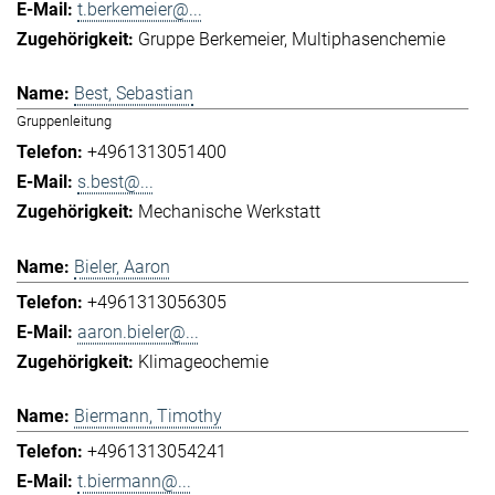
t.berkemeier@...
Gruppe Berkemeier
Multiphasenchemie
Best, Sebastian
Gruppenleitung
+4961313051400
s.best@...
Mechanische Werkstatt
Bieler, Aaron
+4961313056305
aaron.bieler@...
Klimageochemie
Biermann, Timothy
+4961313054241
t.biermann@...