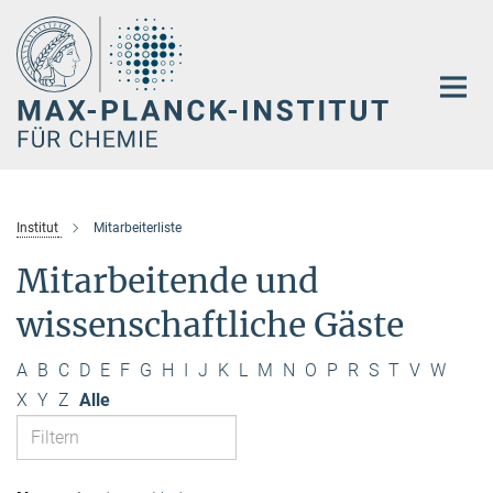
Hauptinhalt
Institut
Mitarbeiterliste
Mitarbeitende und
wissenschaftliche Gäste
A
B
C
D
E
F
G
H
I
J
K
L
M
N
O
P
R
S
T
V
W
X
Y
Z
Alle