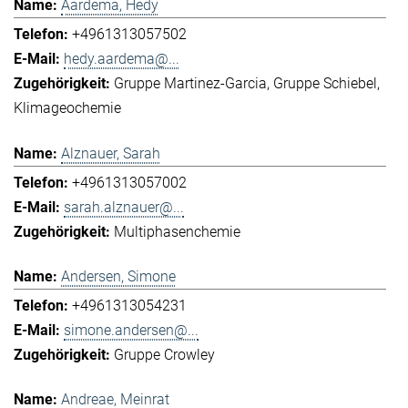
Aardema, Hedy
+4961313057502
hedy.aardema@...
Gruppe Martinez-Garcia
Gruppe Schiebel
Klimageochemie
Alznauer, Sarah
+4961313057002
sarah.alznauer@...
Multiphasenchemie
Andersen, Simone
+4961313054231
simone.andersen@...
Gruppe Crowley
Andreae, Meinrat