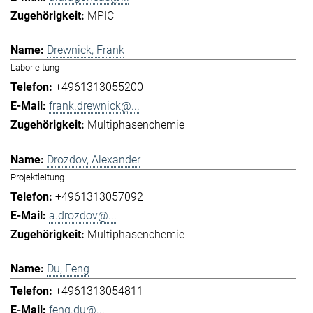
MPIC
Drewnick, Frank
Laborleitung
+4961313055200
frank.drewnick@...
Multiphasenchemie
Drozdov, Alexander
Projektleitung
+4961313057092
a.drozdov@...
Multiphasenchemie
Du, Feng
+4961313054811
feng.du@...