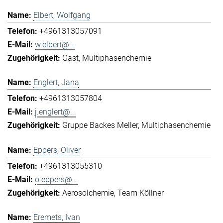
Elbert, Wolfgang
+4961313057091
w.elbert@...
Gast
Multiphasenchemie
Englert, Jana
+4961313057804
j.englert@...
Gruppe Backes Meller
Multiphasenchemie
Eppers, Oliver
+4961313055310
o.eppers@...
Aerosolchemie
Team Köllner
Eremets, Ivan