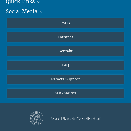
+49 6131 305-1309
Quick Links
presse@...
Social Media
Journalisten
Hahn-Meitner-Weg 1, 55128 Mainz
Studierende
BlueSky
MPG
Schüler
Facebook
Intranet
Alumni
Instagram
LinkedIn
Kontakt
YouTube
FAQ
Remote Support
Self-Service
Max-Planck-Gesellschaft