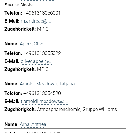
Emeritus Direktor
+4961313056001
m.andreae@...
MPIC
Appel, Oliver
+4961313055022
oliver.appel@...
MPIC
Arnoldi-Meadows, Tatjana
+4961313054520
t.arnoldi-meadows@...
Atmosphärenchemie
Gruppe Williams
Arns, Anthea