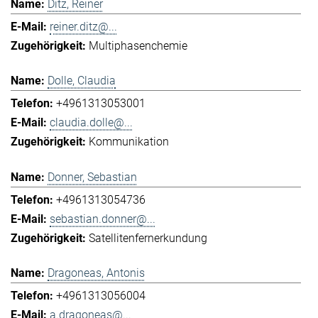
Ditz, Reiner
reiner.ditz@...
Multiphasenchemie
Dolle, Claudia
+4961313053001
claudia.dolle@...
Kommunikation
Donner, Sebastian
+4961313054736
sebastian.donner@...
Satellitenfernerkundung
Dragoneas, Antonis
+4961313056004
a.dragoneas@...