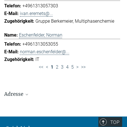
+4961313057303
ivan.eremets@...
Gruppe Berkemeier
Multiphasenchemie
Eschenfelder, Norman
+4961313053055
norman.eschenfelder@...
IT
<<
<
1
2
3
4
5
>
>>
Adresse
Max-Planck-Institut für Chemie (Otto-Hahn-
Institut)
+49 6131 305-0
TOP