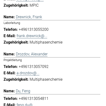
MPIC
Drewnick, Frank
Laborleitung
+4961313055200
frank.drewnick@...
Multiphasenchemie
Drozdov, Alexander
Projektleitung
+4961313057092
a.drozdov@...
Multiphasenchemie
Du, Feng
+4961313054811
feng.du@...