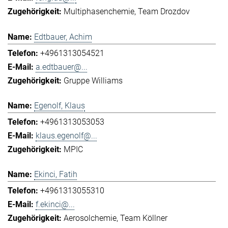
Multiphasenchemie
Team Drozdov
Edtbauer, Achim
+4961313054521
a.edtbauer@...
Gruppe Williams
Egenolf, Klaus
+4961313053053
klaus.egenolf@...
MPIC
Ekinci, Fatih
+4961313055310
f.ekinci@...
Aerosolchemie
Team Köllner