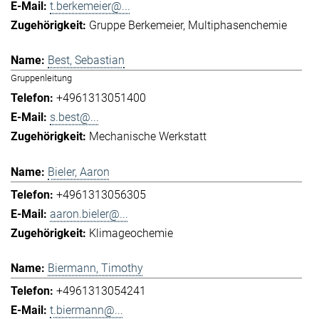
t.berkemeier@...
Gruppe Berkemeier
Multiphasenchemie
Best, Sebastian
Gruppenleitung
+4961313051400
s.best@...
Mechanische Werkstatt
Bieler, Aaron
+4961313056305
aaron.bieler@...
Klimageochemie
Biermann, Timothy
+4961313054241
t.biermann@...