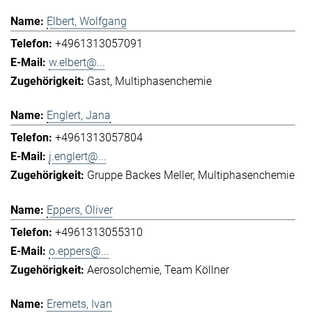
Elbert, Wolfgang
+4961313057091
w.elbert@...
Gast
Multiphasenchemie
Englert, Jana
+4961313057804
j.englert@...
Gruppe Backes Meller
Multiphasenchemie
Eppers, Oliver
+4961313055310
o.eppers@...
Aerosolchemie
Team Köllner
Eremets, Ivan