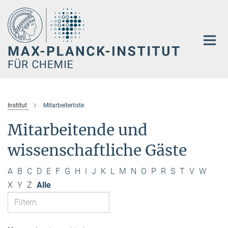
Hauptinhalt
Institut
Mitarbeiterliste
Mitarbeitende und
wissenschaftliche Gäste
A
B
C
D
E
F
G
H
I
J
K
L
M
N
O
P
R
S
T
V
W
X
Y
Z
Alle