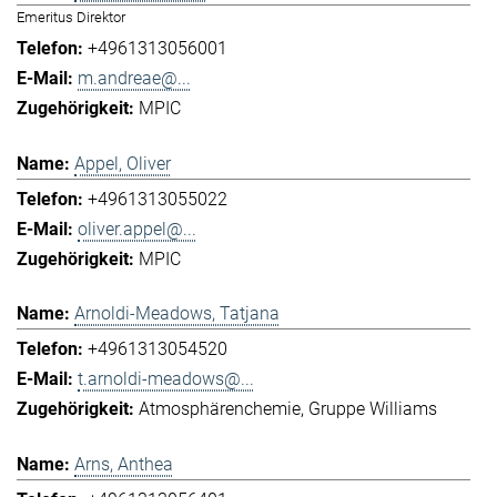
Emeritus Direktor
+4961313056001
m.andreae@...
MPIC
Appel, Oliver
+4961313055022
oliver.appel@...
MPIC
Arnoldi-Meadows, Tatjana
+4961313054520
t.arnoldi-meadows@...
Atmosphärenchemie
Gruppe Williams
Arns, Anthea