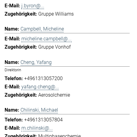
j.byron@...
Gruppe Williams
Campbell, Micheline
micheline.campbell@...
Gruppe Vonhof
Cheng, Yafang
Direktorin
+4961313057200
yafang.cheng@...
Aerosolchemie
Chilinski, Michael
+4961313057804
m.chilinski@...
Multiphasenchemie