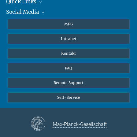
+49 6131 305-1309
Quick Links
presse@...
Social Media
Journalisten
Hahn-Meitner-Weg 1, 55128 Mainz
Studierende
BlueSky
MPG
Schüler
Facebook
Intranet
Alumni
Instagram
LinkedIn
Kontakt
YouTube
FAQ
Remote Support
Self-Service
Max-Planck-Gesellschaft