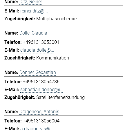
Ditz, Reiner
reiner.ditz@...
Multiphasenchemie
Dolle, Claudia
+4961313053001
claudia.dolle@...
Kommunikation
Donner, Sebastian
+4961313054736
sebastian.donner@...
Satellitenfernerkundung
Dragoneas, Antonis
+4961313056004
a.dragoneas@...