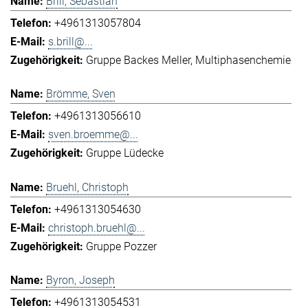
Brill, Sebastian
+4961313057804
s.brill@...
Gruppe Backes Meller
Multiphasenchemie
Brömme, Sven
+4961313056610
sven.broemme@...
Gruppe Lüdecke
Bruehl, Christoph
+4961313054630
christoph.bruehl@...
Gruppe Pozzer
Byron, Joseph
+4961313054531