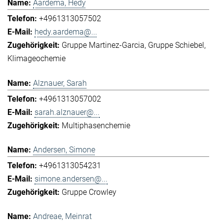
Aardema, Hedy
+4961313057502
hedy.aardema@...
Gruppe Martinez-Garcia
Gruppe Schiebel
Klimageochemie
Alznauer, Sarah
+4961313057002
sarah.alznauer@...
Multiphasenchemie
Andersen, Simone
+4961313054231
simone.andersen@...
Gruppe Crowley
Andreae, Meinrat