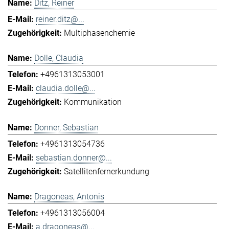
Ditz, Reiner
reiner.ditz@...
Multiphasenchemie
Dolle, Claudia
+4961313053001
claudia.dolle@...
Kommunikation
Donner, Sebastian
+4961313054736
sebastian.donner@...
Satellitenfernerkundung
Dragoneas, Antonis
+4961313056004
a.dragoneas@...