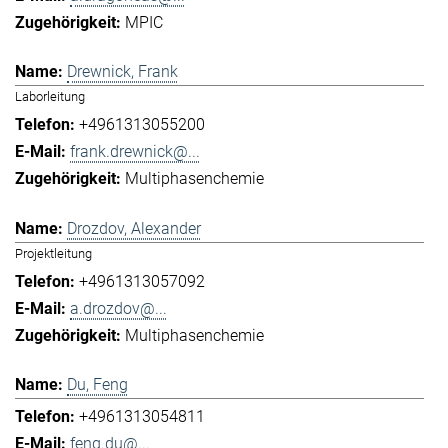
MPIC
Drewnick, Frank
Laborleitung
+4961313055200
frank.drewnick@...
Multiphasenchemie
Drozdov, Alexander
Projektleitung
+4961313057092
a.drozdov@...
Multiphasenchemie
Du, Feng
+4961313054811
feng.du@...