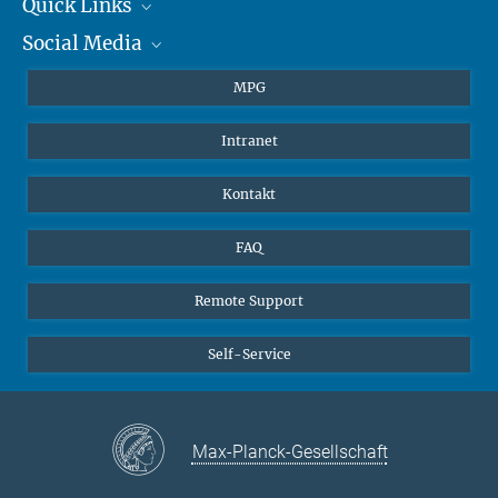
+49 6131 305-1309
Quick Links
presse@...
Social Media
Journalisten
Hahn-Meitner-Weg 1, 55128 Mainz
Studierende
BlueSky
MPG
Schüler
Facebook
Intranet
Alumni
Instagram
LinkedIn
Kontakt
YouTube
FAQ
Remote Support
Self-Service
Max-Planck-Gesellschaft