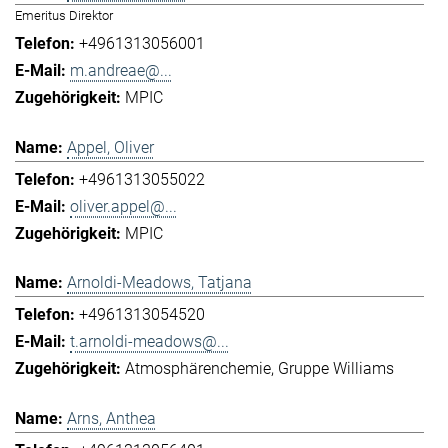
Emeritus Direktor
+4961313056001
m.andreae@...
MPIC
Appel, Oliver
+4961313055022
oliver.appel@...
MPIC
Arnoldi-Meadows, Tatjana
+4961313054520
t.arnoldi-meadows@...
Atmosphärenchemie
Gruppe Williams
Arns, Anthea