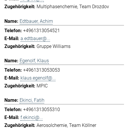
Multiphasenchemie
Team Drozdov
Edtbauer, Achim
+4961313054521
a.edtbauer@...
Gruppe Williams
Egenolf, Klaus
+4961313053053
klaus.egenolf@...
MPIC
Ekinci, Fatih
+4961313055310
f.ekinci@...
Aerosolchemie
Team Köllner