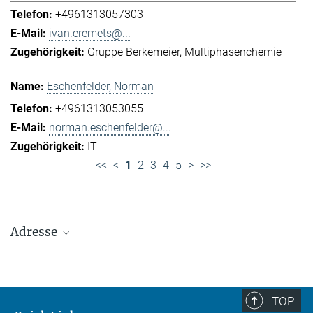
+4961313057303
ivan.eremets@...
Gruppe Berkemeier
Multiphasenchemie
Eschenfelder, Norman
+4961313053055
norman.eschenfelder@...
IT
<<
<
1
2
3
4
5
>
>>
Adresse
Max-Planck-Institut für Chemie (Otto-Hahn-
Institut)
+49 6131 305-0
TOP