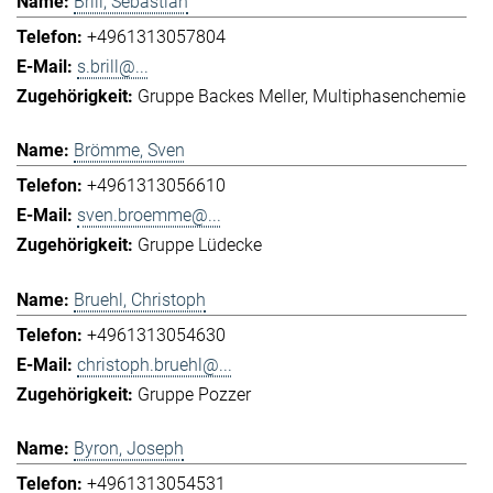
Brill, Sebastian
+4961313057804
s.brill@...
Gruppe Backes Meller
Multiphasenchemie
Brömme, Sven
+4961313056610
sven.broemme@...
Gruppe Lüdecke
Bruehl, Christoph
+4961313054630
christoph.bruehl@...
Gruppe Pozzer
Byron, Joseph
+4961313054531