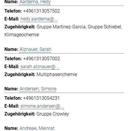
Aardema, Hedy
+4961313057502
hedy.aardema@...
Gruppe Martinez-Garcia
Gruppe Schiebel
Klimageochemie
Alznauer, Sarah
+4961313057002
sarah.alznauer@...
Multiphasenchemie
Andersen, Simone
+4961313054231
simone.andersen@...
Gruppe Crowley
Andreae, Meinrat