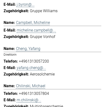
j.byron@...
Gruppe Williams
Campbell, Micheline
micheline.campbell@...
Gruppe Vonhof
Cheng, Yafang
Direktorin
+4961313057200
yafang.cheng@...
Aerosolchemie
Chilinski, Michael
+4961313057804
m.chilinski@...
Multiphasenchemie