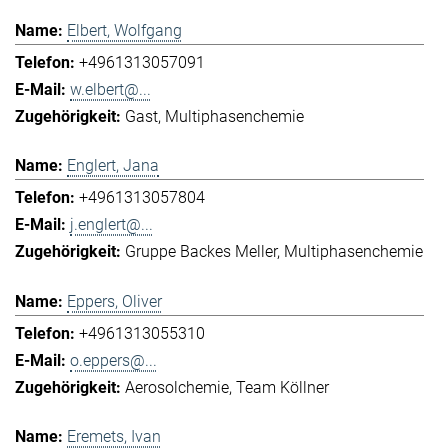
Elbert, Wolfgang
+4961313057091
w.elbert@...
Gast
Multiphasenchemie
Englert, Jana
+4961313057804
j.englert@...
Gruppe Backes Meller
Multiphasenchemie
Eppers, Oliver
+4961313055310
o.eppers@...
Aerosolchemie
Team Köllner
Eremets, Ivan