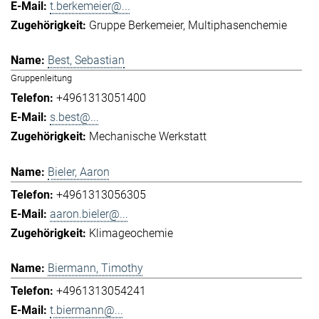
t.berkemeier@...
Gruppe Berkemeier
Multiphasenchemie
Best, Sebastian
Gruppenleitung
+4961313051400
s.best@...
Mechanische Werkstatt
Bieler, Aaron
+4961313056305
aaron.bieler@...
Klimageochemie
Biermann, Timothy
+4961313054241
t.biermann@...