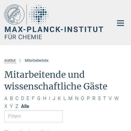
Hauptinhalt
Institut
Mitarbeiterliste
Mitarbeitende und
wissenschaftliche Gäste
A
B
C
D
E
F
G
H
I
J
K
L
M
N
O
P
R
S
T
V
W
X
Y
Z
Alle