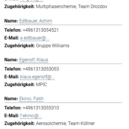
Multiphasenchemie
Team Drozdov
Edtbauer, Achim
+4961313054521
a.edtbauer@...
Gruppe Williams
Egenolf, Klaus
+4961313053053
klaus.egenolf@...
MPIC
Ekinci, Fatih
+4961313055310
f.ekinci@...
Aerosolchemie
Team Köllner