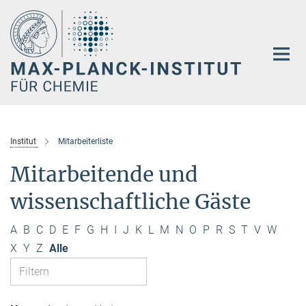
Hauptinhalt
Institut
Mitarbeiterliste
Mitarbeitende und
wissenschaftliche Gäste
A
B
C
D
E
F
G
H
I
J
K
L
M
N
O
P
R
S
T
V
W
X
Y
Z
Alle