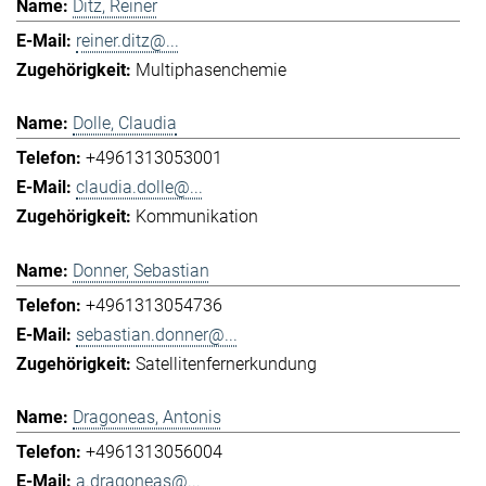
Ditz, Reiner
reiner.ditz@...
Multiphasenchemie
Dolle, Claudia
+4961313053001
claudia.dolle@...
Kommunikation
Donner, Sebastian
+4961313054736
sebastian.donner@...
Satellitenfernerkundung
Dragoneas, Antonis
+4961313056004
a.dragoneas@...