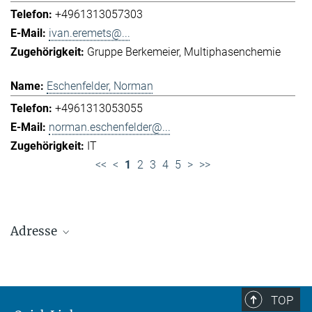
+4961313057303
ivan.eremets@...
Gruppe Berkemeier
Multiphasenchemie
Eschenfelder, Norman
+4961313053055
norman.eschenfelder@...
IT
<<
<
1
2
3
4
5
>
>>
Adresse
Max-Planck-Institut für Chemie (Otto-Hahn-
Institut)
+49 6131 305-0
TOP