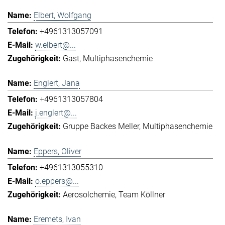
Elbert, Wolfgang
+4961313057091
w.elbert@...
Gast
Multiphasenchemie
Englert, Jana
+4961313057804
j.englert@...
Gruppe Backes Meller
Multiphasenchemie
Eppers, Oliver
+4961313055310
o.eppers@...
Aerosolchemie
Team Köllner
Eremets, Ivan