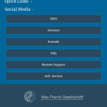
+49 6131 305-1309
Quick Links
presse@...
Social Media
Journalisten
Hahn-Meitner-Weg 1, 55128 Mainz
Studierende
BlueSky
MPG
Schüler
Facebook
Intranet
Alumni
Instagram
LinkedIn
Kontakt
YouTube
FAQ
Remote Support
Self-Service
Max-Planck-Gesellschaft