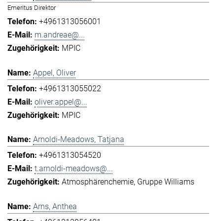
Emeritus Direktor
+4961313056001
m.andreae@...
MPIC
Appel, Oliver
+4961313055022
oliver.appel@...
MPIC
Arnoldi-Meadows, Tatjana
+4961313054520
t.arnoldi-meadows@...
Atmosphärenchemie
Gruppe Williams
Arns, Anthea