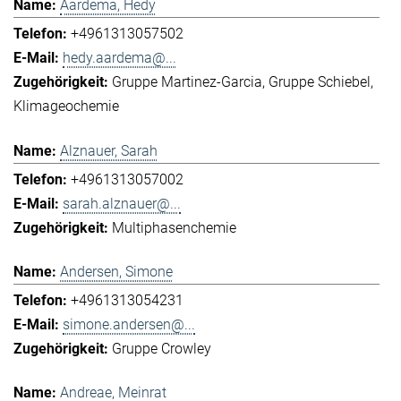
Aardema, Hedy
+4961313057502
hedy.aardema@...
Gruppe Martinez-Garcia
Gruppe Schiebel
Klimageochemie
Alznauer, Sarah
+4961313057002
sarah.alznauer@...
Multiphasenchemie
Andersen, Simone
+4961313054231
simone.andersen@...
Gruppe Crowley
Andreae, Meinrat