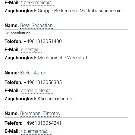
t.berkemeier@...
Gruppe Berkemeier
Multiphasenchemie
Best, Sebastian
Gruppenleitung
+4961313051400
s.best@...
Mechanische Werkstatt
Bieler, Aaron
+4961313056305
aaron.bieler@...
Klimageochemie
Biermann, Timothy
+4961313054241
t.biermann@...