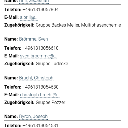
Brill, Sebastian
+4961313057804
s.brill@...
Gruppe Backes Meller
Multiphasenchemie
Brömme, Sven
+4961313056610
sven.broemme@...
Gruppe Lüdecke
Bruehl, Christoph
+4961313054630
christoph.bruehl@...
Gruppe Pozzer
Byron, Joseph
+4961313054531