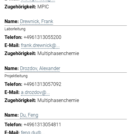
MPIC
Drewnick, Frank
Laborleitung
+4961313055200
frank.drewnick@...
Multiphasenchemie
Drozdov, Alexander
Projektleitung
+4961313057092
a.drozdov@...
Multiphasenchemie
Du, Feng
+4961313054811
feng.du@...