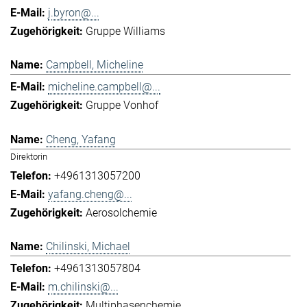
j.byron@...
Gruppe Williams
Campbell, Micheline
micheline.campbell@...
Gruppe Vonhof
Cheng, Yafang
Direktorin
+4961313057200
yafang.cheng@...
Aerosolchemie
Chilinski, Michael
+4961313057804
m.chilinski@...
Multiphasenchemie