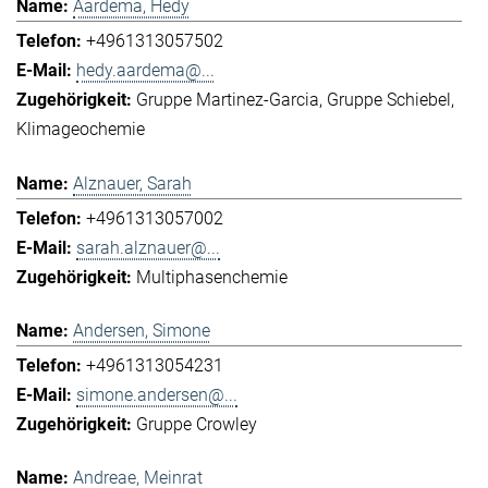
Aardema, Hedy
+4961313057502
hedy.aardema@...
Gruppe Martinez-Garcia
Gruppe Schiebel
Klimageochemie
Alznauer, Sarah
+4961313057002
sarah.alznauer@...
Multiphasenchemie
Andersen, Simone
+4961313054231
simone.andersen@...
Gruppe Crowley
Andreae, Meinrat