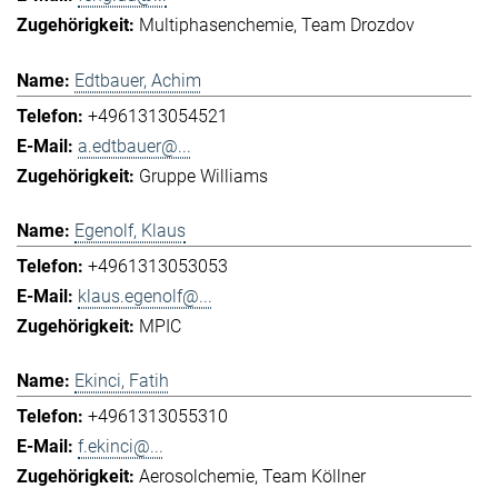
Multiphasenchemie
Team Drozdov
Edtbauer, Achim
+4961313054521
a.edtbauer@...
Gruppe Williams
Egenolf, Klaus
+4961313053053
klaus.egenolf@...
MPIC
Ekinci, Fatih
+4961313055310
f.ekinci@...
Aerosolchemie
Team Köllner