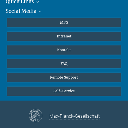
+49 6131 305-1309
Quick Links
presse@...
Social Media
Journalisten
Hahn-Meitner-Weg 1, 55128 Mainz
Studierende
BlueSky
MPG
Schüler
Facebook
Intranet
Alumni
Instagram
LinkedIn
Kontakt
YouTube
FAQ
Remote Support
Self-Service
Max-Planck-Gesellschaft