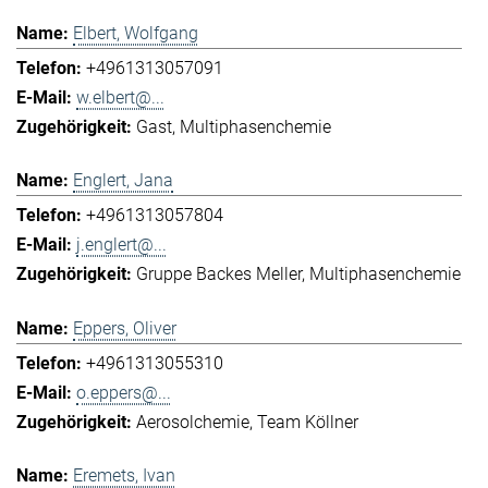
Elbert, Wolfgang
+4961313057091
w.elbert@...
Gast
Multiphasenchemie
Englert, Jana
+4961313057804
j.englert@...
Gruppe Backes Meller
Multiphasenchemie
Eppers, Oliver
+4961313055310
o.eppers@...
Aerosolchemie
Team Köllner
Eremets, Ivan