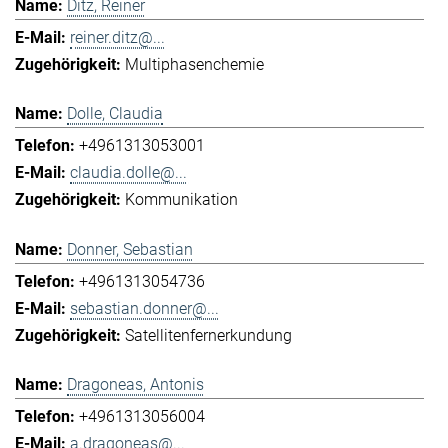
Ditz, Reiner
reiner.ditz@...
Multiphasenchemie
Dolle, Claudia
+4961313053001
claudia.dolle@...
Kommunikation
Donner, Sebastian
+4961313054736
sebastian.donner@...
Satellitenfernerkundung
Dragoneas, Antonis
+4961313056004
a.dragoneas@...