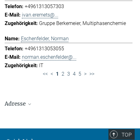
+4961313057303
ivan.eremets@...
Gruppe Berkemeier
Multiphasenchemie
Eschenfelder, Norman
+4961313053055
norman.eschenfelder@...
IT
<<
<
1
2
3
4
5
>
>>
Adresse
Max-Planck-Institut für Chemie (Otto-Hahn-
Institut)
+49 6131 305-0
TOP