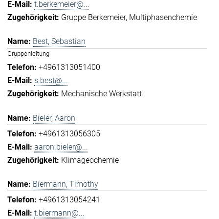
t.berkemeier@...
Gruppe Berkemeier
Multiphasenchemie
Best, Sebastian
Gruppenleitung
+4961313051400
s.best@...
Mechanische Werkstatt
Bieler, Aaron
+4961313056305
aaron.bieler@...
Klimageochemie
Biermann, Timothy
+4961313054241
t.biermann@...