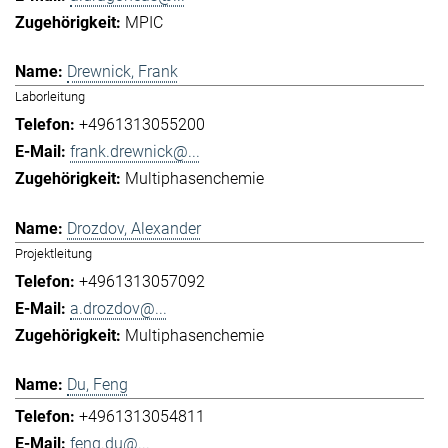
MPIC
Drewnick, Frank
Laborleitung
+4961313055200
frank.drewnick@...
Multiphasenchemie
Drozdov, Alexander
Projektleitung
+4961313057092
a.drozdov@...
Multiphasenchemie
Du, Feng
+4961313054811
feng.du@...