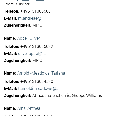
Emeritus Direktor
+4961313056001
m.andreae@...
MPIC
Appel, Oliver
+4961313055022
oliver.appel@...
MPIC
Arnoldi-Meadows, Tatjana
+4961313054520
t.arnoldi-meadows@...
Atmosphärenchemie
Gruppe Williams
Arns, Anthea