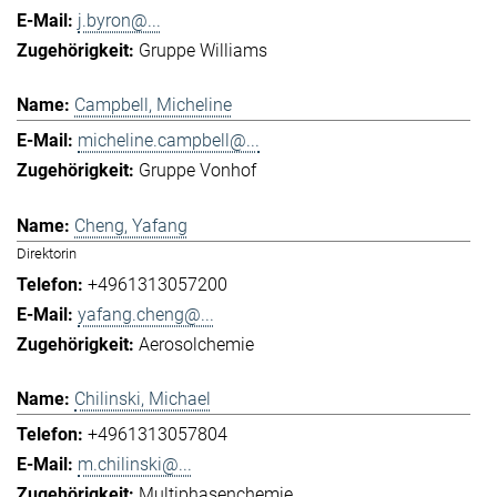
j.byron@...
Gruppe Williams
Campbell, Micheline
micheline.campbell@...
Gruppe Vonhof
Cheng, Yafang
Direktorin
+4961313057200
yafang.cheng@...
Aerosolchemie
Chilinski, Michael
+4961313057804
m.chilinski@...
Multiphasenchemie