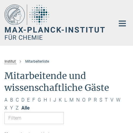
Hauptinhalt
Institut
Mitarbeiterliste
Mitarbeitende und
wissenschaftliche Gäste
A
B
C
D
E
F
G
H
I
J
K
L
M
N
O
P
R
S
T
V
W
X
Y
Z
Alle