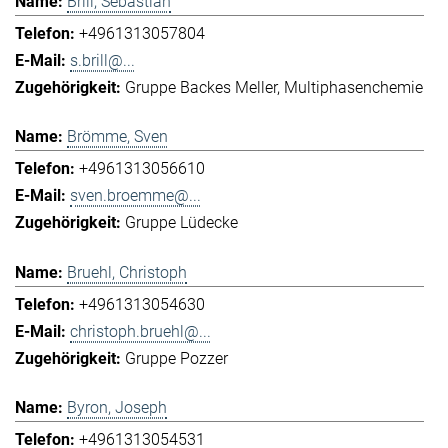
Brill, Sebastian
+4961313057804
s.brill@...
Gruppe Backes Meller
Multiphasenchemie
Brömme, Sven
+4961313056610
sven.broemme@...
Gruppe Lüdecke
Bruehl, Christoph
+4961313054630
christoph.bruehl@...
Gruppe Pozzer
Byron, Joseph
+4961313054531