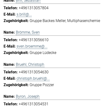
Brill, Sebastian
+4961313057804
s.brill@...
Gruppe Backes Meller
Multiphasenchemie
Brömme, Sven
+4961313056610
sven.broemme@...
Gruppe Lüdecke
Bruehl, Christoph
+4961313054630
christoph.bruehl@...
Gruppe Pozzer
Byron, Joseph
+4961313054531