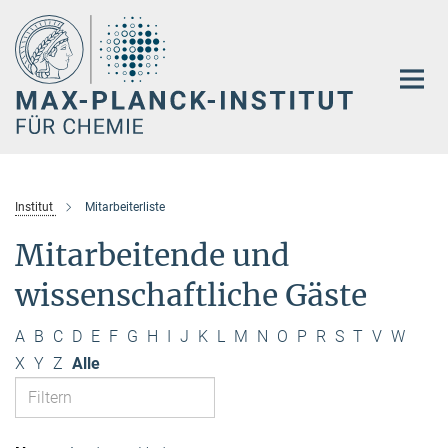
Hauptinhalt
Institut
Mitarbeiterliste
Mitarbeitende und
wissenschaftliche Gäste
A
B
C
D
E
F
G
H
I
J
K
L
M
N
O
P
R
S
T
V
W
X
Y
Z
Alle