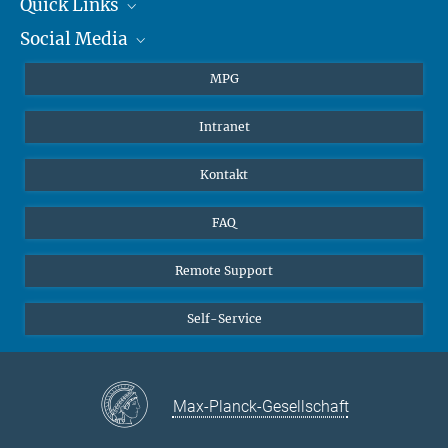
+49 6131 305-1309
Quick Links
presse@...
Social Media
Journalisten
Hahn-Meitner-Weg 1, 55128 Mainz
Studierende
BlueSky
MPG
Schüler
Facebook
Intranet
Alumni
Instagram
LinkedIn
Kontakt
YouTube
FAQ
Remote Support
Self-Service
Max-Planck-Gesellschaft