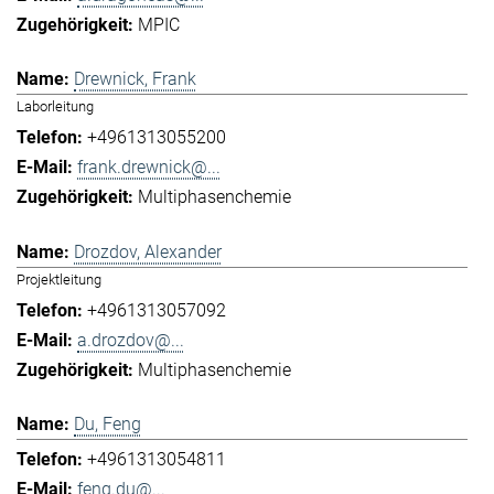
MPIC
Drewnick, Frank
Laborleitung
+4961313055200
frank.drewnick@...
Multiphasenchemie
Drozdov, Alexander
Projektleitung
+4961313057092
a.drozdov@...
Multiphasenchemie
Du, Feng
+4961313054811
feng.du@...