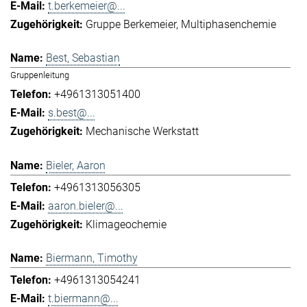
t.berkemeier@...
Gruppe Berkemeier
Multiphasenchemie
Best, Sebastian
Gruppenleitung
+4961313051400
s.best@...
Mechanische Werkstatt
Bieler, Aaron
+4961313056305
aaron.bieler@...
Klimageochemie
Biermann, Timothy
+4961313054241
t.biermann@...