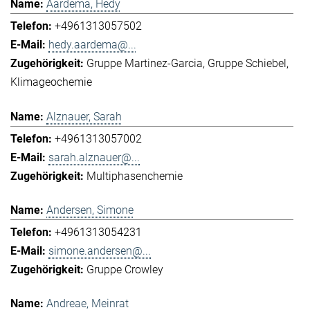
Aardema, Hedy
+4961313057502
hedy.aardema@...
Gruppe Martinez-Garcia
Gruppe Schiebel
Klimageochemie
Alznauer, Sarah
+4961313057002
sarah.alznauer@...
Multiphasenchemie
Andersen, Simone
+4961313054231
simone.andersen@...
Gruppe Crowley
Andreae, Meinrat