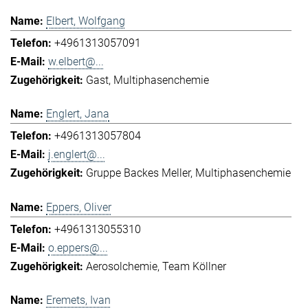
Elbert, Wolfgang
+4961313057091
w.elbert@...
Gast
Multiphasenchemie
Englert, Jana
+4961313057804
j.englert@...
Gruppe Backes Meller
Multiphasenchemie
Eppers, Oliver
+4961313055310
o.eppers@...
Aerosolchemie
Team Köllner
Eremets, Ivan