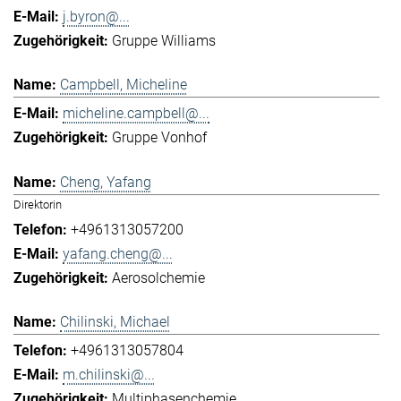
j.byron@...
Gruppe Williams
Campbell, Micheline
micheline.campbell@...
Gruppe Vonhof
Cheng, Yafang
Direktorin
+4961313057200
yafang.cheng@...
Aerosolchemie
Chilinski, Michael
+4961313057804
m.chilinski@...
Multiphasenchemie