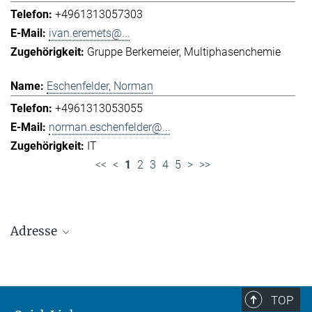
+4961313057303
ivan.eremets@...
Gruppe Berkemeier
Multiphasenchemie
Eschenfelder, Norman
+4961313053055
norman.eschenfelder@...
IT
<<
<
1
2
3
4
5
>
>>
Adresse
Max-Planck-Institut für Chemie (Otto-Hahn-
Institut)
+49 6131 305-0
TOP