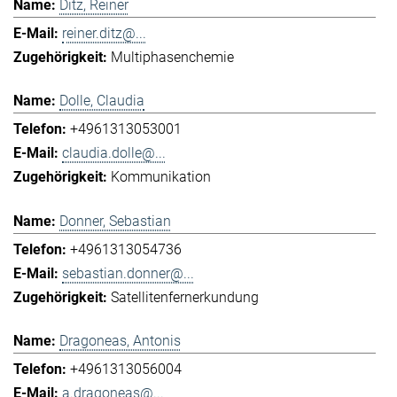
Ditz, Reiner
reiner.ditz@...
Multiphasenchemie
Dolle, Claudia
+4961313053001
claudia.dolle@...
Kommunikation
Donner, Sebastian
+4961313054736
sebastian.donner@...
Satellitenfernerkundung
Dragoneas, Antonis
+4961313056004
a.dragoneas@...