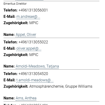
Emeritus Direktor
+4961313056001
m.andreae@...
MPIC
Appel, Oliver
+4961313055022
oliver.appel@...
MPIC
Arnoldi-Meadows, Tatjana
+4961313054520
t.arnoldi-meadows@...
Atmosphärenchemie
Gruppe Williams
Arns, Anthea