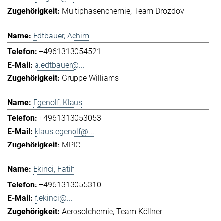
Multiphasenchemie
Team Drozdov
Edtbauer, Achim
+4961313054521
a.edtbauer@...
Gruppe Williams
Egenolf, Klaus
+4961313053053
klaus.egenolf@...
MPIC
Ekinci, Fatih
+4961313055310
f.ekinci@...
Aerosolchemie
Team Köllner