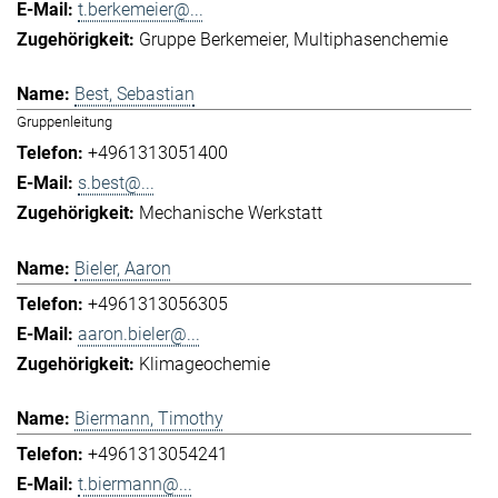
t.berkemeier@...
Gruppe Berkemeier
Multiphasenchemie
Best, Sebastian
Gruppenleitung
+4961313051400
s.best@...
Mechanische Werkstatt
Bieler, Aaron
+4961313056305
aaron.bieler@...
Klimageochemie
Biermann, Timothy
+4961313054241
t.biermann@...