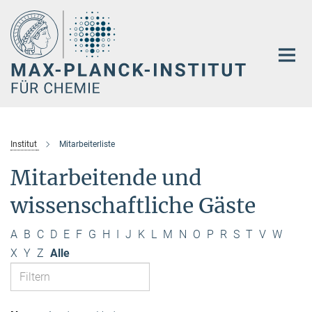
Hauptinhalt
Institut
Mitarbeiterliste
Mitarbeitende und
wissenschaftliche Gäste
A
B
C
D
E
F
G
H
I
J
K
L
M
N
O
P
R
S
T
V
W
X
Y
Z
Alle