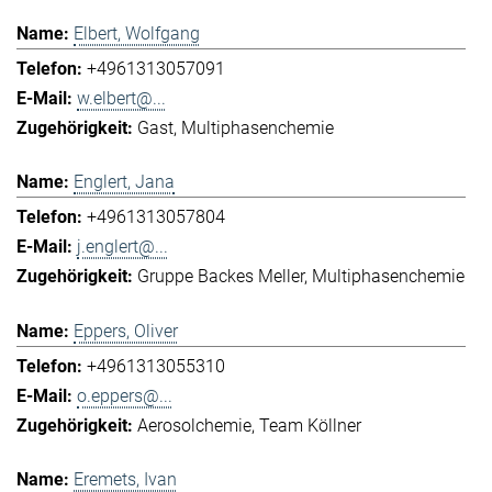
Elbert, Wolfgang
+4961313057091
w.elbert@...
Gast
Multiphasenchemie
Englert, Jana
+4961313057804
j.englert@...
Gruppe Backes Meller
Multiphasenchemie
Eppers, Oliver
+4961313055310
o.eppers@...
Aerosolchemie
Team Köllner
Eremets, Ivan