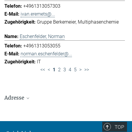
+4961313057303
ivan.eremets@...
Gruppe Berkemeier
Multiphasenchemie
Eschenfelder, Norman
+4961313053055
norman.eschenfelder@...
IT
<<
<
1
2
3
4
5
>
>>
Adresse
Max-Planck-Institut für Chemie (Otto-Hahn-
Institut)
+49 6131 305-0
TOP