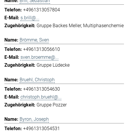
Brill, Sebastian
+4961313057804
s.brill@...
Gruppe Backes Meller
Multiphasenchemie
Brömme, Sven
+4961313056610
sven.broemme@...
Gruppe Lüdecke
Bruehl, Christoph
+4961313054630
christoph.bruehl@...
Gruppe Pozzer
Byron, Joseph
+4961313054531