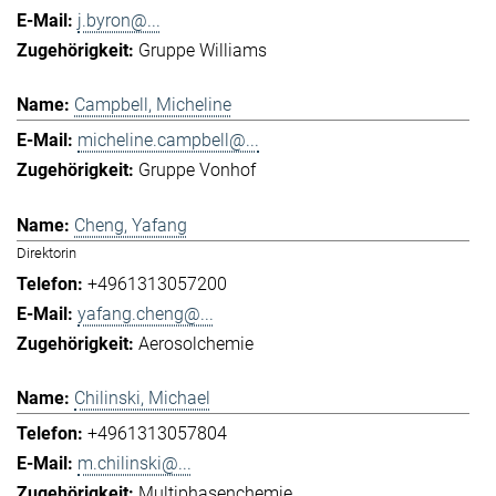
j.byron@...
Gruppe Williams
Campbell, Micheline
micheline.campbell@...
Gruppe Vonhof
Cheng, Yafang
Direktorin
+4961313057200
yafang.cheng@...
Aerosolchemie
Chilinski, Michael
+4961313057804
m.chilinski@...
Multiphasenchemie