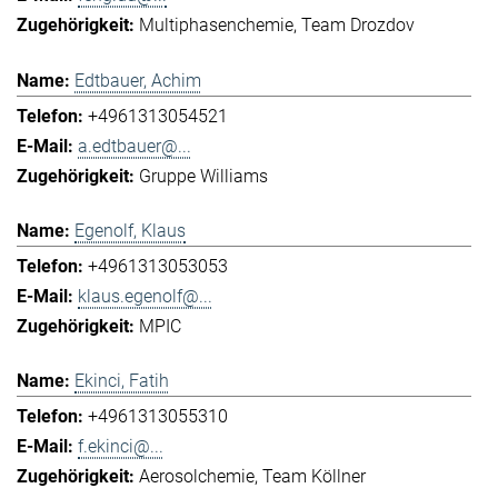
Multiphasenchemie
Team Drozdov
Edtbauer, Achim
+4961313054521
a.edtbauer@...
Gruppe Williams
Egenolf, Klaus
+4961313053053
klaus.egenolf@...
MPIC
Ekinci, Fatih
+4961313055310
f.ekinci@...
Aerosolchemie
Team Köllner