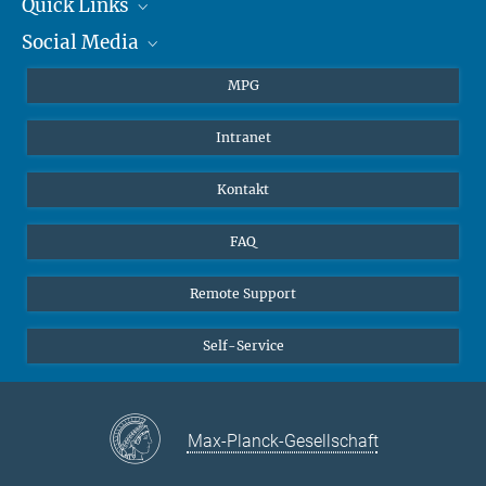
+49 6131 305-1309
Quick Links
presse@...
Social Media
Journalisten
Hahn-Meitner-Weg 1, 55128 Mainz
Studierende
BlueSky
MPG
Schüler
Facebook
Intranet
Alumni
Instagram
LinkedIn
Kontakt
YouTube
FAQ
Remote Support
Self-Service
Max-Planck-Gesellschaft