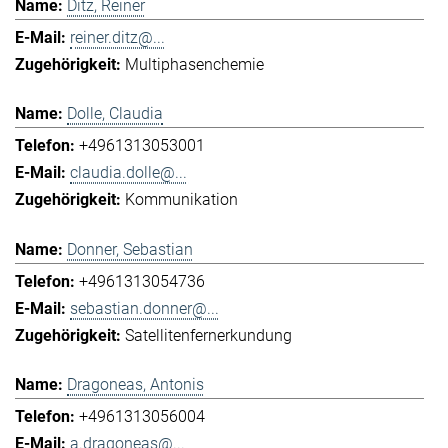
Ditz, Reiner
reiner.ditz@...
Multiphasenchemie
Dolle, Claudia
+4961313053001
claudia.dolle@...
Kommunikation
Donner, Sebastian
+4961313054736
sebastian.donner@...
Satellitenfernerkundung
Dragoneas, Antonis
+4961313056004
a.dragoneas@...