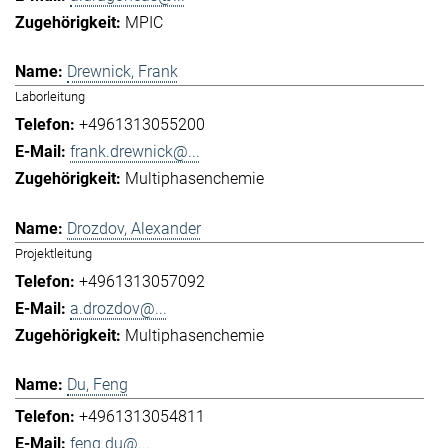
MPIC
Drewnick, Frank
Laborleitung
+4961313055200
frank.drewnick@...
Multiphasenchemie
Drozdov, Alexander
Projektleitung
+4961313057092
a.drozdov@...
Multiphasenchemie
Du, Feng
+4961313054811
feng.du@...