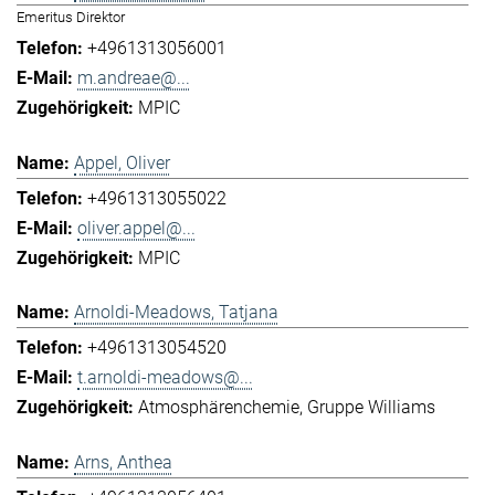
Emeritus Direktor
+4961313056001
m.andreae@...
MPIC
Appel, Oliver
+4961313055022
oliver.appel@...
MPIC
Arnoldi-Meadows, Tatjana
+4961313054520
t.arnoldi-meadows@...
Atmosphärenchemie
Gruppe Williams
Arns, Anthea