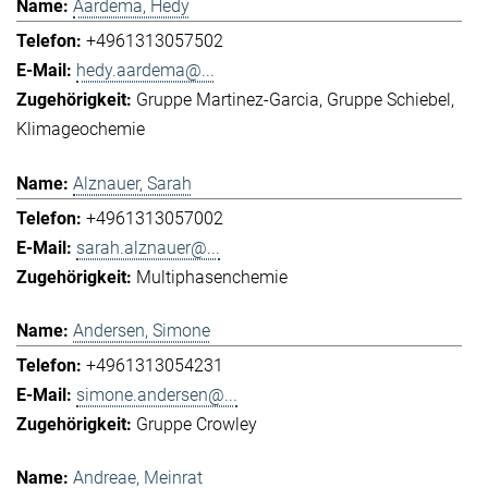
Aardema, Hedy
+4961313057502
hedy.aardema@...
Gruppe Martinez-Garcia
Gruppe Schiebel
Klimageochemie
Alznauer, Sarah
+4961313057002
sarah.alznauer@...
Multiphasenchemie
Andersen, Simone
+4961313054231
simone.andersen@...
Gruppe Crowley
Andreae, Meinrat