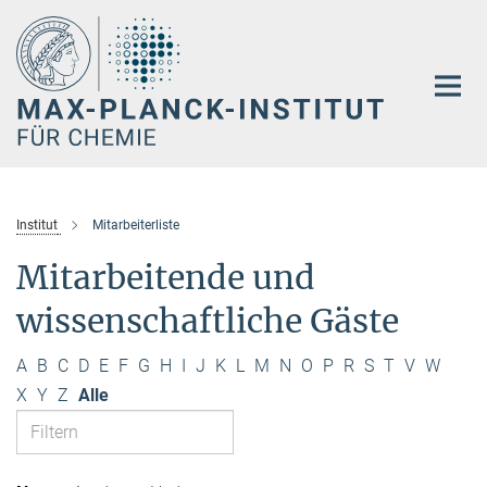
Hauptinhalt
Institut
Mitarbeiterliste
Mitarbeitende und
wissenschaftliche Gäste
A
B
C
D
E
F
G
H
I
J
K
L
M
N
O
P
R
S
T
V
W
X
Y
Z
Alle