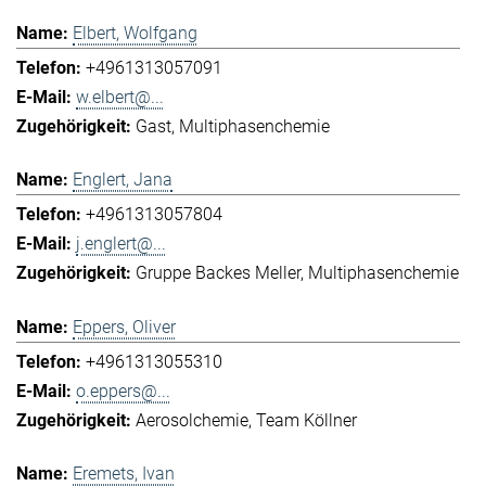
Elbert, Wolfgang
+4961313057091
w.elbert@...
Gast
Multiphasenchemie
Englert, Jana
+4961313057804
j.englert@...
Gruppe Backes Meller
Multiphasenchemie
Eppers, Oliver
+4961313055310
o.eppers@...
Aerosolchemie
Team Köllner
Eremets, Ivan