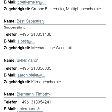
t.berkemeier@...
Gruppe Berkemeier
Multiphasenchemie
Best, Sebastian
Gruppenleitung
+4961313051400
s.best@...
Mechanische Werkstatt
Bieler, Aaron
+4961313056305
aaron.bieler@...
Klimageochemie
Biermann, Timothy
+4961313054241
t.biermann@...