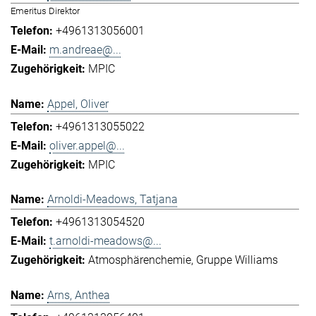
Emeritus Direktor
+4961313056001
m.andreae@...
MPIC
Appel, Oliver
+4961313055022
oliver.appel@...
MPIC
Arnoldi-Meadows, Tatjana
+4961313054520
t.arnoldi-meadows@...
Atmosphärenchemie
Gruppe Williams
Arns, Anthea