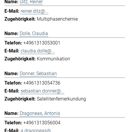
Ditz, Reiner
reiner.ditz@...
Multiphasenchemie
Dolle, Claudia
+4961313053001
claudia.dolle@...
Kommunikation
Donner, Sebastian
+4961313054736
sebastian.donner@...
Satellitenfernerkundung
Dragoneas, Antonis
+4961313056004
a.dragoneas@...