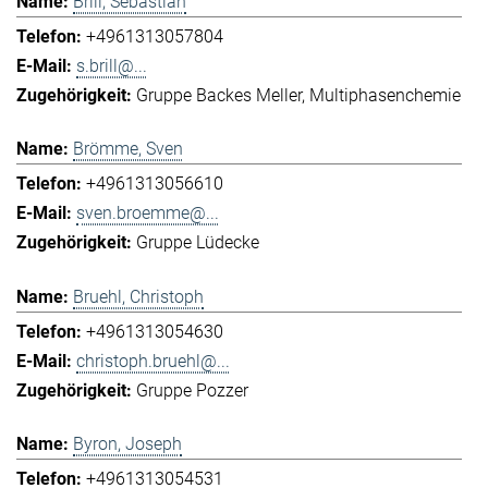
Brill, Sebastian
+4961313057804
s.brill@...
Gruppe Backes Meller
Multiphasenchemie
Brömme, Sven
+4961313056610
sven.broemme@...
Gruppe Lüdecke
Bruehl, Christoph
+4961313054630
christoph.bruehl@...
Gruppe Pozzer
Byron, Joseph
+4961313054531