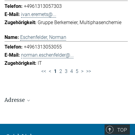
+4961313057303
ivan.eremets@...
Gruppe Berkemeier
Multiphasenchemie
Eschenfelder, Norman
+4961313053055
norman.eschenfelder@...
IT
<<
<
1
2
3
4
5
>
>>
Adresse
Max-Planck-Institut für Chemie (Otto-Hahn-
Institut)
+49 6131 305-0
TOP