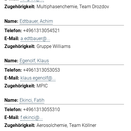
Multiphasenchemie
Team Drozdov
Edtbauer, Achim
+4961313054521
a.edtbauer@...
Gruppe Williams
Egenolf, Klaus
+4961313053053
klaus.egenolf@...
MPIC
Ekinci, Fatih
+4961313055310
f.ekinci@...
Aerosolchemie
Team Köllner