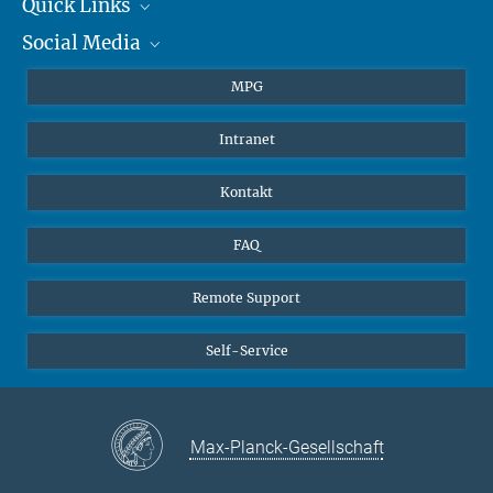
+49 6131 305-1309
Quick Links
presse@...
Social Media
Journalisten
Hahn-Meitner-Weg 1, 55128 Mainz
Studierende
BlueSky
MPG
Schüler
Facebook
Intranet
Alumni
Instagram
LinkedIn
Kontakt
YouTube
FAQ
Remote Support
Self-Service
Max-Planck-Gesellschaft