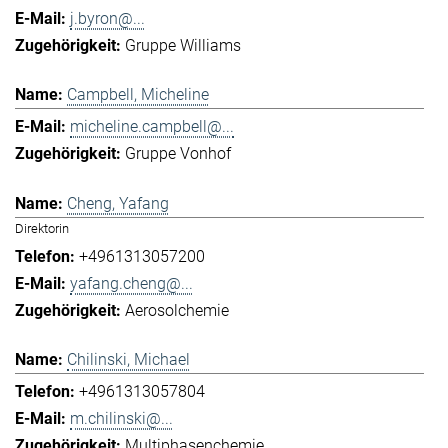
j.byron@...
Gruppe Williams
Campbell, Micheline
micheline.campbell@...
Gruppe Vonhof
Cheng, Yafang
Direktorin
+4961313057200
yafang.cheng@...
Aerosolchemie
Chilinski, Michael
+4961313057804
m.chilinski@...
Multiphasenchemie