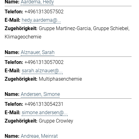
Aardema, Hedy
+4961313057502
hedy.aardema@...
Gruppe Martinez-Garcia
Gruppe Schiebel
Klimageochemie
Alznauer, Sarah
+4961313057002
sarah.alznauer@...
Multiphasenchemie
Andersen, Simone
+4961313054231
simone.andersen@...
Gruppe Crowley
Andreae, Meinrat