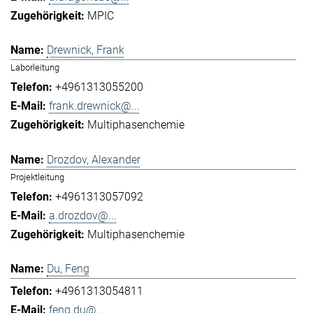
MPIC
Drewnick, Frank
Laborleitung
+4961313055200
frank.drewnick@...
Multiphasenchemie
Drozdov, Alexander
Projektleitung
+4961313057092
a.drozdov@...
Multiphasenchemie
Du, Feng
+4961313054811
feng.du@...