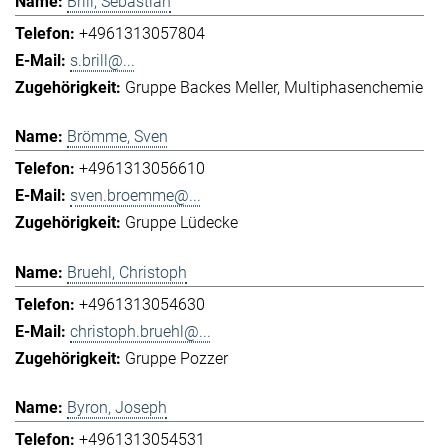
Brill, Sebastian
+4961313057804
s.brill@...
Gruppe Backes Meller
Multiphasenchemie
Brömme, Sven
+4961313056610
sven.broemme@...
Gruppe Lüdecke
Bruehl, Christoph
+4961313054630
christoph.bruehl@...
Gruppe Pozzer
Byron, Joseph
+4961313054531