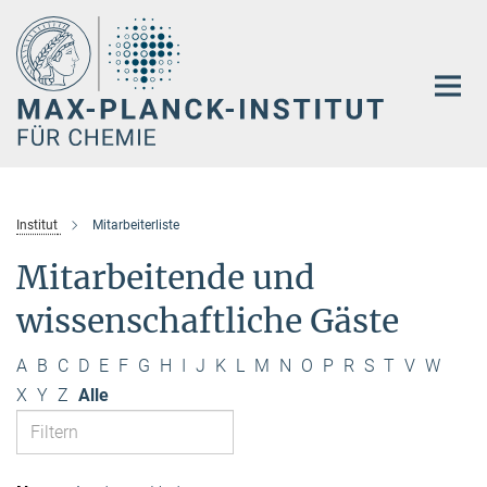
Hauptinhalt
Institut
Mitarbeiterliste
Mitarbeitende und
wissenschaftliche Gäste
A
B
C
D
E
F
G
H
I
J
K
L
M
N
O
P
R
S
T
V
W
X
Y
Z
Alle