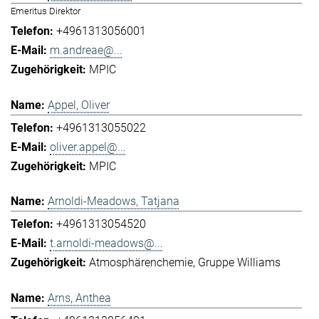
Emeritus Direktor
+4961313056001
m.andreae@...
MPIC
Appel, Oliver
+4961313055022
oliver.appel@...
MPIC
Arnoldi-Meadows, Tatjana
+4961313054520
t.arnoldi-meadows@...
Atmosphärenchemie
Gruppe Williams
Arns, Anthea