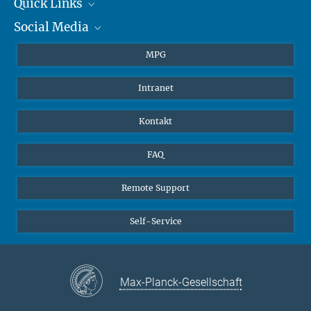
+49 6131 305-1309
Quick Links
presse@...
Social Media
Journalisten
Hahn-Meitner-Weg 1, 55128 Mainz
Studierende
BlueSky
MPG
Schüler
Facebook
Intranet
Alumni
Instagram
LinkedIn
Kontakt
YouTube
FAQ
Remote Support
Self-Service
Max-Planck-Gesellschaft