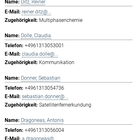
Ditz, Reiner
reiner.ditz@...
Multiphasenchemie
Dolle, Claudia
+4961313053001
claudia.dolle@...
Kommunikation
Donner, Sebastian
+4961313054736
sebastian.donner@...
Satellitenfernerkundung
Dragoneas, Antonis
+4961313056004
a.dragoneas@...