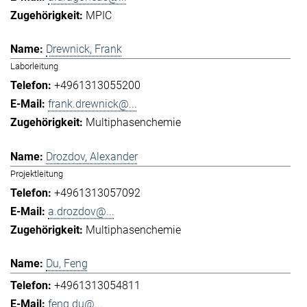
MPIC
Drewnick, Frank
Laborleitung
+4961313055200
frank.drewnick@...
Multiphasenchemie
Drozdov, Alexander
Projektleitung
+4961313057092
a.drozdov@...
Multiphasenchemie
Du, Feng
+4961313054811
feng.du@...