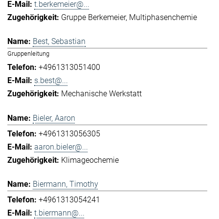
t.berkemeier@...
Gruppe Berkemeier
Multiphasenchemie
Best, Sebastian
Gruppenleitung
+4961313051400
s.best@...
Mechanische Werkstatt
Bieler, Aaron
+4961313056305
aaron.bieler@...
Klimageochemie
Biermann, Timothy
+4961313054241
t.biermann@...