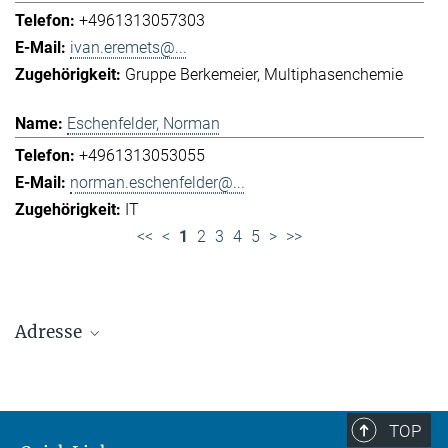
+4961313057303
ivan.eremets@...
Gruppe Berkemeier
Multiphasenchemie
Eschenfelder, Norman
+4961313053055
norman.eschenfelder@...
IT
<<
<
1
2
3
4
5
>
>>
Adresse
Max-Planck-Institut für Chemie (Otto-Hahn-
Institut)
+49 6131 305-0
TOP