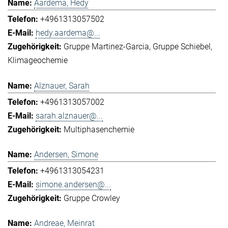
Aardema, Hedy
+4961313057502
hedy.aardema@...
Gruppe Martinez-Garcia
Gruppe Schiebel
Klimageochemie
Alznauer, Sarah
+4961313057002
sarah.alznauer@...
Multiphasenchemie
Andersen, Simone
+4961313054231
simone.andersen@...
Gruppe Crowley
Andreae, Meinrat