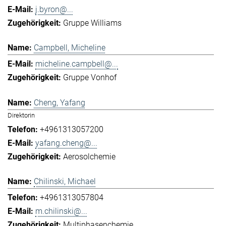
j.byron@...
Gruppe Williams
Campbell, Micheline
micheline.campbell@...
Gruppe Vonhof
Cheng, Yafang
Direktorin
+4961313057200
yafang.cheng@...
Aerosolchemie
Chilinski, Michael
+4961313057804
m.chilinski@...
Multiphasenchemie