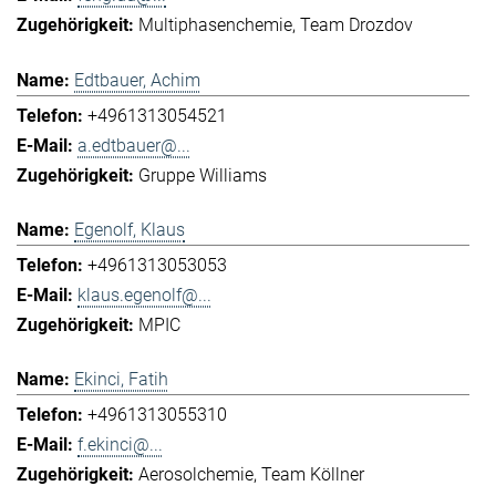
Multiphasenchemie
Team Drozdov
Edtbauer, Achim
+4961313054521
a.edtbauer@...
Gruppe Williams
Egenolf, Klaus
+4961313053053
klaus.egenolf@...
MPIC
Ekinci, Fatih
+4961313055310
f.ekinci@...
Aerosolchemie
Team Köllner