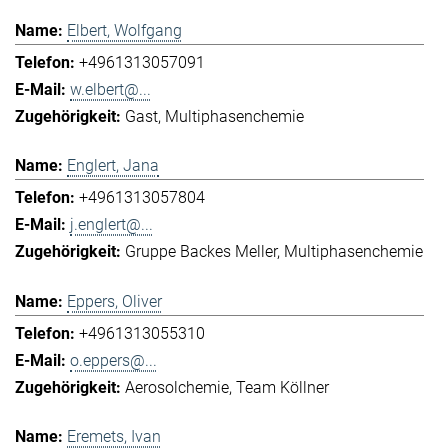
Elbert, Wolfgang
+4961313057091
w.elbert@...
Gast
Multiphasenchemie
Englert, Jana
+4961313057804
j.englert@...
Gruppe Backes Meller
Multiphasenchemie
Eppers, Oliver
+4961313055310
o.eppers@...
Aerosolchemie
Team Köllner
Eremets, Ivan