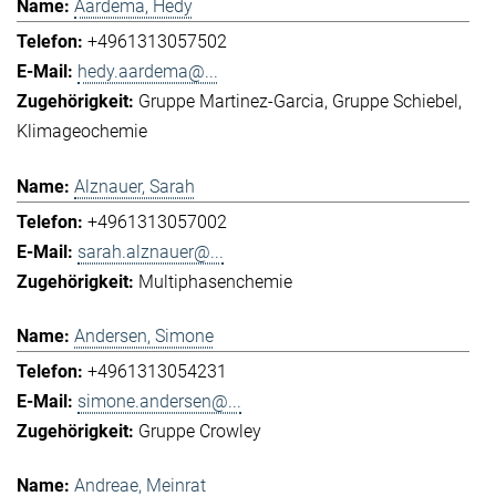
Aardema, Hedy
+4961313057502
hedy.aardema@...
Gruppe Martinez-Garcia
Gruppe Schiebel
Klimageochemie
Alznauer, Sarah
+4961313057002
sarah.alznauer@...
Multiphasenchemie
Andersen, Simone
+4961313054231
simone.andersen@...
Gruppe Crowley
Andreae, Meinrat