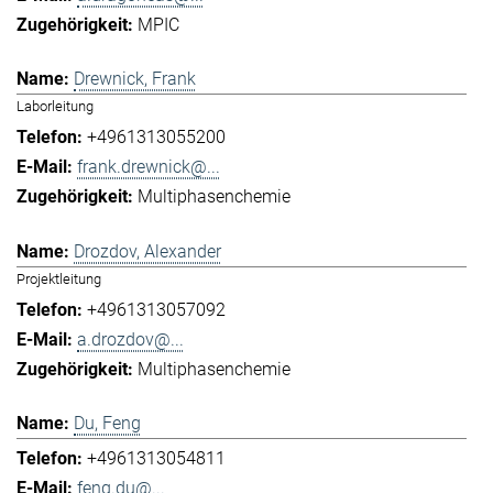
MPIC
Drewnick, Frank
Laborleitung
+4961313055200
frank.drewnick@...
Multiphasenchemie
Drozdov, Alexander
Projektleitung
+4961313057092
a.drozdov@...
Multiphasenchemie
Du, Feng
+4961313054811
feng.du@...