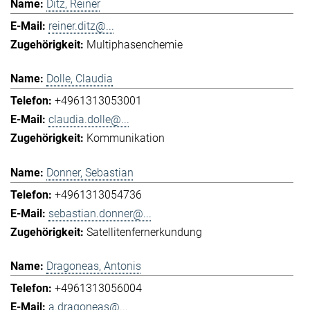
Ditz, Reiner
reiner.ditz@...
Multiphasenchemie
Dolle, Claudia
+4961313053001
claudia.dolle@...
Kommunikation
Donner, Sebastian
+4961313054736
sebastian.donner@...
Satellitenfernerkundung
Dragoneas, Antonis
+4961313056004
a.dragoneas@...