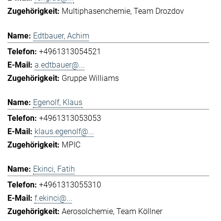
Multiphasenchemie
Team Drozdov
Edtbauer, Achim
+4961313054521
a.edtbauer@...
Gruppe Williams
Egenolf, Klaus
+4961313053053
klaus.egenolf@...
MPIC
Ekinci, Fatih
+4961313055310
f.ekinci@...
Aerosolchemie
Team Köllner