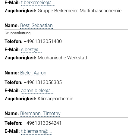
t.berkemeier@...
Gruppe Berkemeier
Multiphasenchemie
Best, Sebastian
Gruppenleitung
+4961313051400
s.best@...
Mechanische Werkstatt
Bieler, Aaron
+4961313056305
aaron.bieler@...
Klimageochemie
Biermann, Timothy
+4961313054241
t.biermann@...