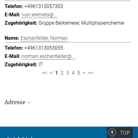
+4961313057303
ivan.eremets@...
Gruppe Berkemeier
Multiphasenchemie
Eschenfelder, Norman
+4961313053055
norman.eschenfelder@...
IT
<<
<
1
2
3
4
5
>
>>
Adresse
Max-Planck-Institut für Chemie (Otto-Hahn-
Institut)
+49 6131 305-0
TOP