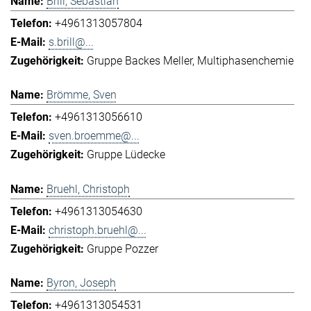
Brill, Sebastian
+4961313057804
s.brill@...
Gruppe Backes Meller
Multiphasenchemie
Brömme, Sven
+4961313056610
sven.broemme@...
Gruppe Lüdecke
Bruehl, Christoph
+4961313054630
christoph.bruehl@...
Gruppe Pozzer
Byron, Joseph
+4961313054531