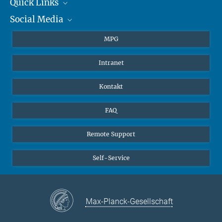
+49 6131 305-1309
Quick Links
presse@...
Social Media
Journalisten
Hahn-Meitner-Weg 1, 55128 Mainz
Studierende
BlueSky
MPG
Schüler
Facebook
Intranet
Alumni
Instagram
LinkedIn
Kontakt
YouTube
FAQ
Remote Support
Self-Service
Max-Planck-Gesellschaft