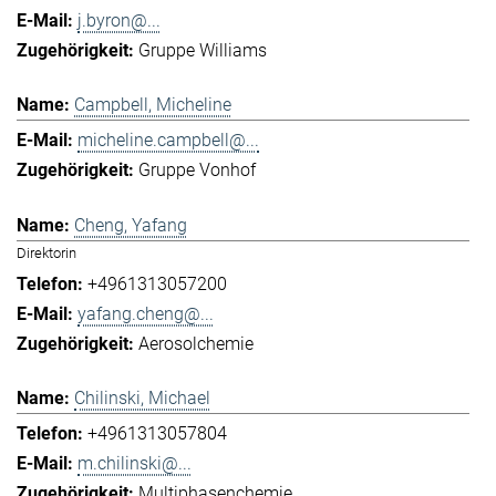
j.byron@...
Gruppe Williams
Campbell, Micheline
micheline.campbell@...
Gruppe Vonhof
Cheng, Yafang
Direktorin
+4961313057200
yafang.cheng@...
Aerosolchemie
Chilinski, Michael
+4961313057804
m.chilinski@...
Multiphasenchemie