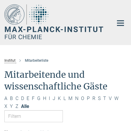
Hauptinhalt
Institut
Mitarbeiterliste
Mitarbeitende und
wissenschaftliche Gäste
A
B
C
D
E
F
G
H
I
J
K
L
M
N
O
P
R
S
T
V
W
X
Y
Z
Alle