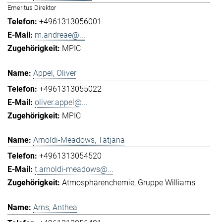
Emeritus Direktor
+4961313056001
m.andreae@...
MPIC
Appel, Oliver
+4961313055022
oliver.appel@...
MPIC
Arnoldi-Meadows, Tatjana
+4961313054520
t.arnoldi-meadows@...
Atmosphärenchemie
Gruppe Williams
Arns, Anthea