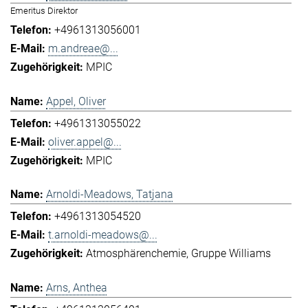
Emeritus Direktor
+4961313056001
m.andreae@...
MPIC
Appel, Oliver
+4961313055022
oliver.appel@...
MPIC
Arnoldi-Meadows, Tatjana
+4961313054520
t.arnoldi-meadows@...
Atmosphärenchemie
Gruppe Williams
Arns, Anthea