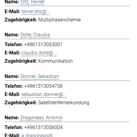
Ditz, Reiner
reiner.ditz@...
Multiphasenchemie
Dolle, Claudia
+4961313053001
claudia.dolle@...
Kommunikation
Donner, Sebastian
+4961313054736
sebastian.donner@...
Satellitenfernerkundung
Dragoneas, Antonis
+4961313056004
a.dragoneas@...