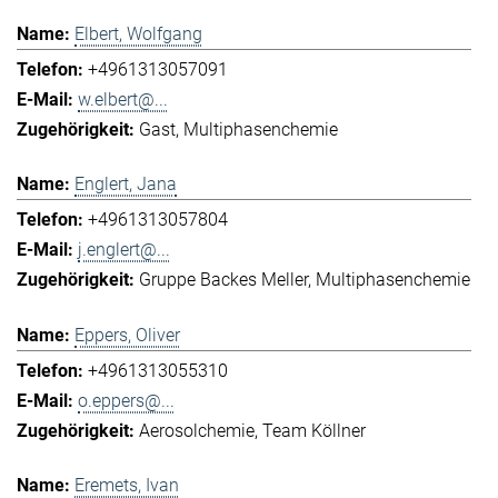
Elbert, Wolfgang
+4961313057091
w.elbert@...
Gast
Multiphasenchemie
Englert, Jana
+4961313057804
j.englert@...
Gruppe Backes Meller
Multiphasenchemie
Eppers, Oliver
+4961313055310
o.eppers@...
Aerosolchemie
Team Köllner
Eremets, Ivan