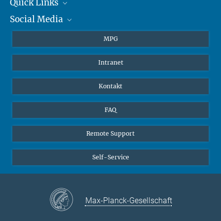
+49 6131 305-1309
Quick Links
presse@...
Social Media
Journalisten
Hahn-Meitner-Weg 1, 55128 Mainz
Studierende
BlueSky
MPG
Schüler
Facebook
Intranet
Alumni
Instagram
LinkedIn
Kontakt
YouTube
FAQ
Remote Support
Self-Service
Max-Planck-Gesellschaft