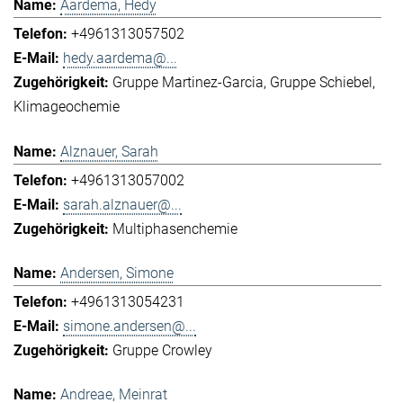
Aardema, Hedy
+4961313057502
hedy.aardema@...
Gruppe Martinez-Garcia
Gruppe Schiebel
Klimageochemie
Alznauer, Sarah
+4961313057002
sarah.alznauer@...
Multiphasenchemie
Andersen, Simone
+4961313054231
simone.andersen@...
Gruppe Crowley
Andreae, Meinrat