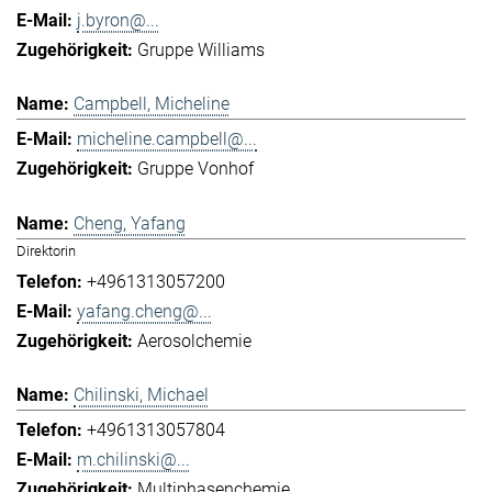
j.byron@...
Gruppe Williams
Campbell, Micheline
micheline.campbell@...
Gruppe Vonhof
Cheng, Yafang
Direktorin
+4961313057200
yafang.cheng@...
Aerosolchemie
Chilinski, Michael
+4961313057804
m.chilinski@...
Multiphasenchemie