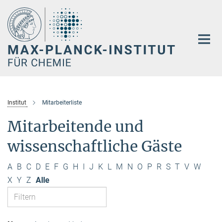
Hauptinhalt
Institut
Mitarbeiterliste
Mitarbeitende und
wissenschaftliche Gäste
A
B
C
D
E
F
G
H
I
J
K
L
M
N
O
P
R
S
T
V
W
X
Y
Z
Alle