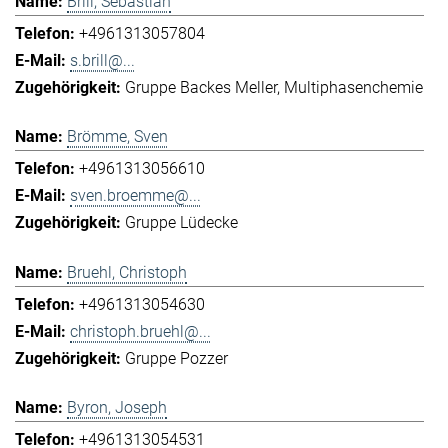
Brill, Sebastian
+4961313057804
s.brill@...
Gruppe Backes Meller
Multiphasenchemie
Brömme, Sven
+4961313056610
sven.broemme@...
Gruppe Lüdecke
Bruehl, Christoph
+4961313054630
christoph.bruehl@...
Gruppe Pozzer
Byron, Joseph
+4961313054531