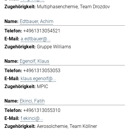
Multiphasenchemie
Team Drozdov
Edtbauer, Achim
+4961313054521
a.edtbauer@...
Gruppe Williams
Egenolf, Klaus
+4961313053053
klaus.egenolf@...
MPIC
Ekinci, Fatih
+4961313055310
f.ekinci@...
Aerosolchemie
Team Köllner