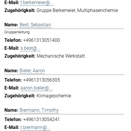
t.berkemeier@...
Gruppe Berkemeier
Multiphasenchemie
Best, Sebastian
Gruppenleitung
+4961313051400
s.best@...
Mechanische Werkstatt
Bieler, Aaron
+4961313056305
aaron.bieler@...
Klimageochemie
Biermann, Timothy
+4961313054241
t.biermann@...