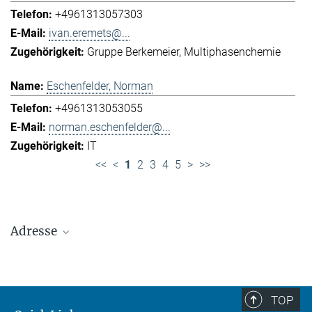
+4961313057303
ivan.eremets@...
Gruppe Berkemeier
Multiphasenchemie
Eschenfelder, Norman
+4961313053055
norman.eschenfelder@...
IT
<<
<
1
2
3
4
5
>
>>
Adresse
Max-Planck-Institut für Chemie (Otto-Hahn-
Institut)
+49 6131 305-0
TOP