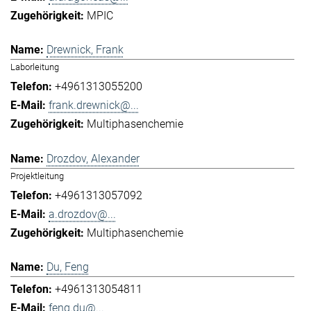
MPIC
Drewnick, Frank
Laborleitung
+4961313055200
frank.drewnick@...
Multiphasenchemie
Drozdov, Alexander
Projektleitung
+4961313057092
a.drozdov@...
Multiphasenchemie
Du, Feng
+4961313054811
feng.du@...