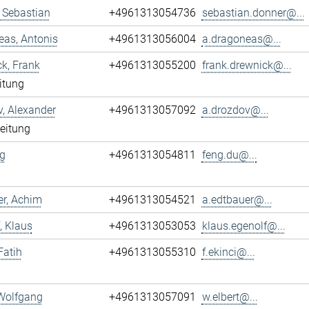
 Sebastian
+4961313054736
sebastian.donner@...
as, Antonis
+4961313056004
a.dragoneas@...
k, Frank
+4961313055200
frank.drewnick@...
itung
, Alexander
+4961313057092
a.drozdov@...
leitung
g
+4961313054811
feng.du@...
r, Achim
+4961313054521
a.edtbauer@...
, Klaus
+4961313053053
klaus.egenolf@...
Fatih
+4961313055310
f.ekinci@...
 Wolfgang
+4961313057091
w.elbert@...