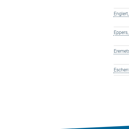
Englert
Eppers,
Eremets
Eschen