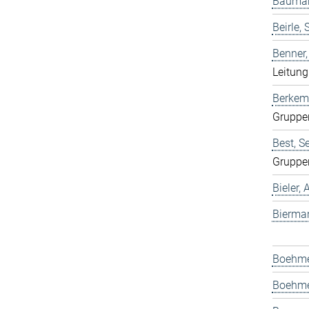
Bauman
Beirle, 
Benner
Leitun
Berkem
Gruppe
Best, S
Gruppe
Bieler,
Bierma
Boehmer
Boehme