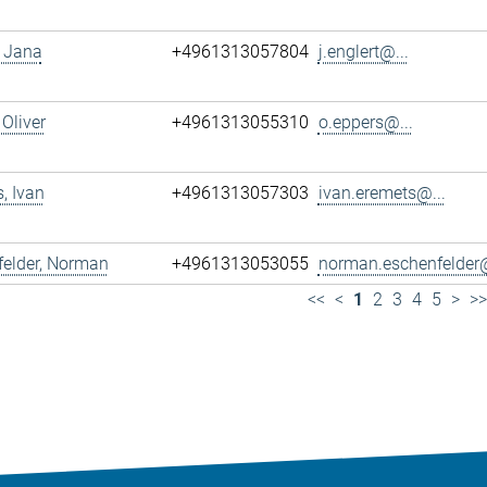
, Jana
+4961313057804
j.englert@...
 Oliver
+4961313055310
o.eppers@...
, Ivan
+4961313057303
ivan.eremets@...
felder, Norman
+4961313053055
norman.eschenfelder@
<<
<
1
2
3
4
5
>
>