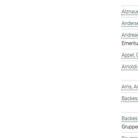
Alznaue
Anders
Andreae
Emeritu
Appel, 
Arnold
Arns, A
Backes
Backes 
Gruppe