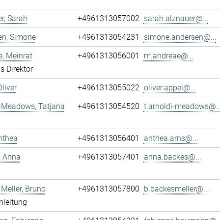
r, Sarah
+4961313057002
sarah.alznauer@...
en, Simone
+4961313054231
simone.andersen@...
, Meinrat
+4961313056001
m.andreae@...
s Direktor
Oliver
+4961313055022
oliver.appel@...
i-Meadows, Tatjana
+4961313054520
t.arnoldi-meadows@..
nthea
+4961313056401
anthea.arns@...
, Anna
+4961313057401
anna.backes@...
Meller, Bruno
+4961313057800
b.backesmeller@...
nleitung