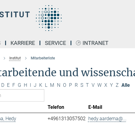
S
KARRIERE
SERVICE
INTRANET
Institut
Mitarbeiterliste
arbeitende und wissenscha
D
E
F
G
H
I
J
K
L
M
N
O
P
R
S
T
V
W
X
Y
Z
Alle
Telefon
E-Mail
a, Hedy
+4961313057502
hedy.aardema@...