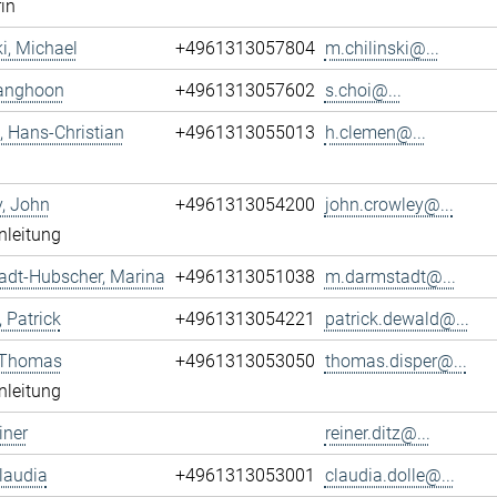
rin
ki, Michael
+4961313057804
m.chilinski@...
Sanghoon
+4961313057602
s.choi@...
 Hans-Christian
+4961313055013
h.clemen@...
, John
+4961313054200
john.crowley@...
nleitung
adt-Hubscher, Marina
+4961313051038
m.darmstadt@...
 Patrick
+4961313054221
patrick.dewald@...
, Thomas
+4961313053050
thomas.disper@...
nleitung
iner
reiner.ditz@...
Claudia
+4961313053001
claudia.dolle@...