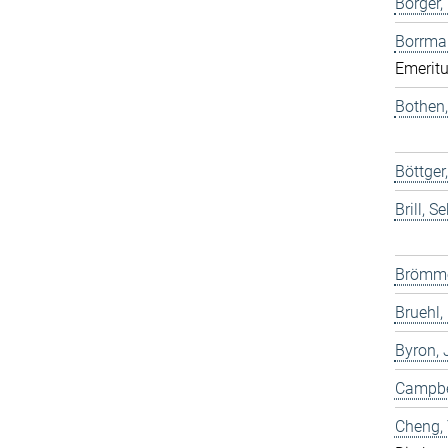
Borger,
Borrma
Emeritu
Bothen,
Böttge
Brill, S
Brömme
Bruehl,
Byron,
Campbel
Cheng,