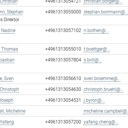
 Christian
+4961313054721
christian.borger@...
nn, Stephan
+4961313055000
stephan.borrmann@..
s Direktor
 Nadine
+4961313057102
n.bothen@...
r, Thomas
+4961313055010
t.boettger@...
ebastian
+4961313057804
s.brill@...
, Sven
+4961313056610
sven.broemme@...
 Christoph
+4961313054630
christoph.bruehl@...
 Joseph
+4961313054531
j.byron@...
l, Micheline
micheline.campbell@.
 Yafang
+4961313057200
yafang.cheng@...