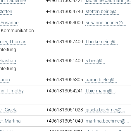
n, Fabienne
+4961313054221
fabienne.baumann@..
Steffen
+4961313054740
steffen.beirle@...
, Susanne
+4961313053000
susanne.benner@...
g Kommunikation
eier, Thomas
+4961313057400
t.berkemeier@...
nleitung
ebastian
+4961313051400
s.best@...
nleitung
 Aaron
+4961313056305
aaron.bieler@...
nn, Timothy
+4961313054241
t.biermann@...
, Gisela
+4961313051023
gisela.boehmer@...
r, Martina
+4961313051040
martina.boehmer@...