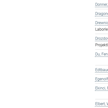
Donner,
Dragone
Drewnic
Laborle
Drozdov
Projekt
Du, Fen
Edtbaue
Egenolf
Ekinci, 
Elbert,