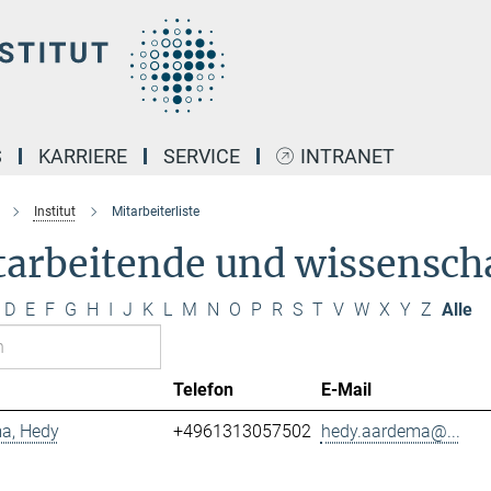
S
KARRIERE
SERVICE
INTRANET
Institut
Mitarbeiterliste
arbeitende und wissenscha
D
E
F
G
H
I
J
K
L
M
N
O
P
R
S
T
V
W
X
Y
Z
Alle
Telefon
E-Mail
a, Hedy
+4961313057502
hedy.aardema@...