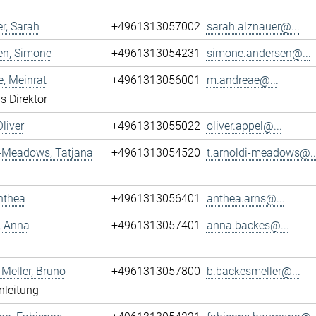
r, Sarah
+4961313057002
sarah.alznauer@...
en, Simone
+4961313054231
simone.andersen@...
, Meinrat
+4961313056001
m.andreae@...
s Direktor
Oliver
+4961313055022
oliver.appel@...
i-Meadows, Tatjana
+4961313054520
t.arnoldi-meadows@..
nthea
+4961313056401
anthea.arns@...
, Anna
+4961313057401
anna.backes@...
Meller, Bruno
+4961313057800
b.backesmeller@...
nleitung