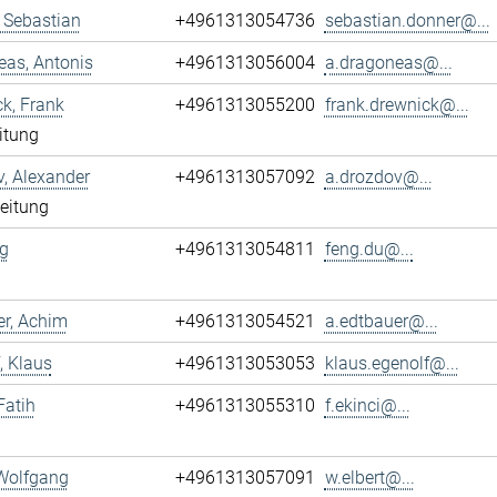
 Sebastian
+4961313054736
sebastian.donner@...
as, Antonis
+4961313056004
a.dragoneas@...
k, Frank
+4961313055200
frank.drewnick@...
itung
, Alexander
+4961313057092
a.drozdov@...
leitung
g
+4961313054811
feng.du@...
r, Achim
+4961313054521
a.edtbauer@...
, Klaus
+4961313053053
klaus.egenolf@...
Fatih
+4961313055310
f.ekinci@...
 Wolfgang
+4961313057091
w.elbert@...