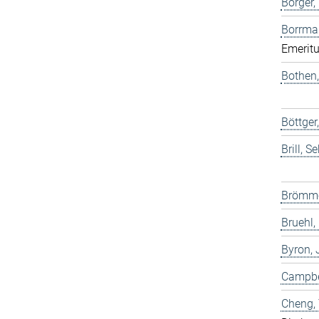
Borger,
Borrma
Emeritu
Bothen,
Böttge
Brill, S
Brömme
Bruehl,
Byron,
Campbel
Cheng,