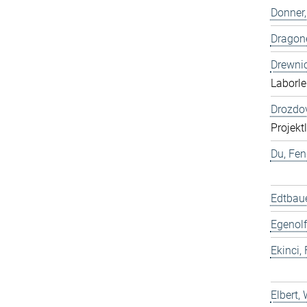
Donner,
Dragone
Drewnic
Laborle
Drozdov
Projekt
Du, Fen
Edtbaue
Egenolf
Ekinci, 
Elbert,