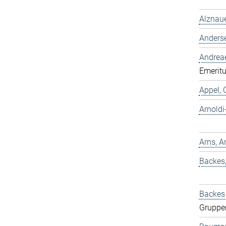
Alznaue
Anders
Andreae
Emeritu
Appel, 
Arnold
Arns, A
Backes
Backes 
Gruppe