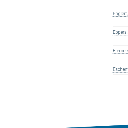
Englert
Eppers,
Eremets
Eschen