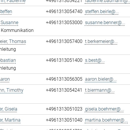
n, Fabienne
+4961313054221
fabienne.baumann@..
Steffen
+4961313054740
steffen.beirle@...
, Susanne
+4961313053000
susanne.benner@...
g Kommunikation
eier, Thomas
+4961313057400
t.berkemeier@...
nleitung
ebastian
+4961313051400
s.best@...
nleitung
 Aaron
+4961313056305
aaron.bieler@...
nn, Timothy
+4961313054241
t.biermann@...
, Gisela
+4961313051023
gisela.boehmer@...
r, Martina
+4961313051040
martina.boehmer@...