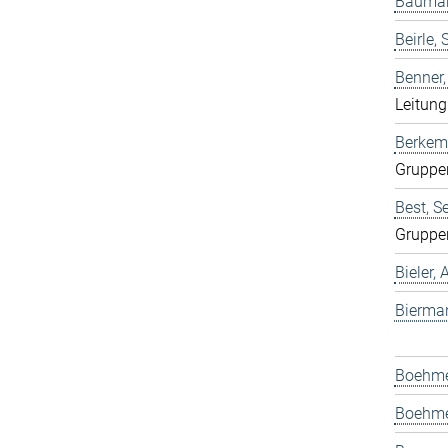
Bauman
Beirle, 
Benner
Leitun
Berkem
Gruppe
Best, S
Gruppe
Bieler,
Bierma
Boehmer
Boehme