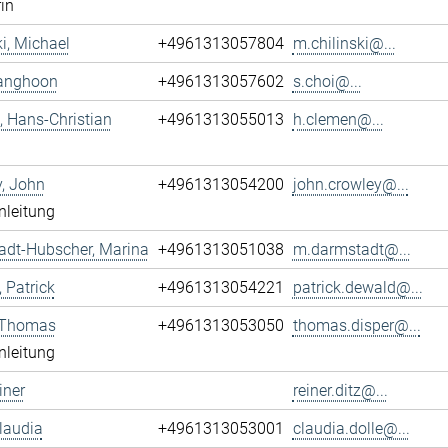
rin
ki, Michael
+4961313057804
m.chilinski@...
Sanghoon
+4961313057602
s.choi@...
 Hans-Christian
+4961313055013
h.clemen@...
, John
+4961313054200
john.crowley@...
nleitung
adt-Hubscher, Marina
+4961313051038
m.darmstadt@...
 Patrick
+4961313054221
patrick.dewald@...
, Thomas
+4961313053050
thomas.disper@...
nleitung
iner
reiner.ditz@...
Claudia
+4961313053001
claudia.dolle@...