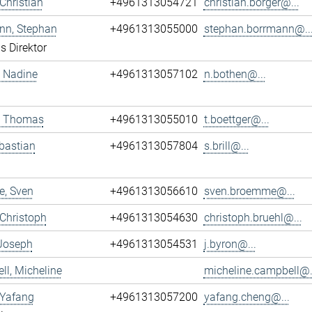
 Christian
+4961313054721
christian.borger@...
nn, Stephan
+4961313055000
stephan.borrmann@..
s Direktor
 Nadine
+4961313057102
n.bothen@...
r, Thomas
+4961313055010
t.boettger@...
ebastian
+4961313057804
s.brill@...
, Sven
+4961313056610
sven.broemme@...
 Christoph
+4961313054630
christoph.bruehl@...
 Joseph
+4961313054531
j.byron@...
l, Micheline
micheline.campbell@.
 Yafang
+4961313057200
yafang.cheng@...