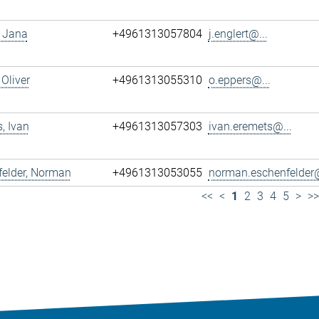
, Jana
+4961313057804
j.englert@...
 Oliver
+4961313055310
o.eppers@...
, Ivan
+4961313057303
ivan.eremets@...
felder, Norman
+4961313053055
norman.eschenfelder@
<<
<
1
2
3
4
5
>
>