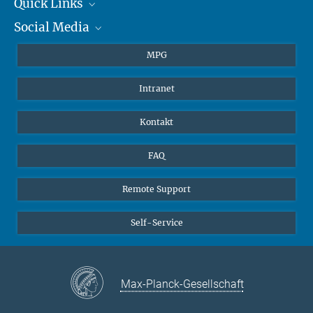
+49 6131 305-1309
Quick Links
presse@...
Social Media
Journalisten
Hahn-Meitner-Weg 1, 55128 Mainz
Studierende
BlueSky
MPG
Schüler
Facebook
Intranet
Alumni
Instagram
LinkedIn
Kontakt
YouTube
FAQ
Remote Support
Self-Service
Max-Planck-Gesellschaft