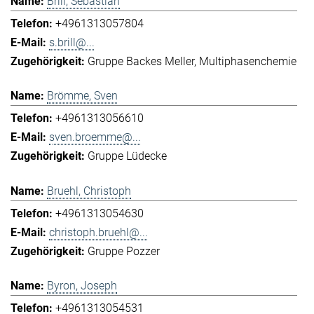
Brill, Sebastian
+4961313057804
s.brill@...
Gruppe Backes Meller
Multiphasenchemie
Brömme, Sven
+4961313056610
sven.broemme@...
Gruppe Lüdecke
Bruehl, Christoph
+4961313054630
christoph.bruehl@...
Gruppe Pozzer
Byron, Joseph
+4961313054531