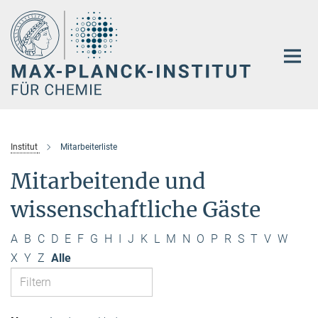
Hauptinhalt
Institut
Mitarbeiterliste
Mitarbeitende und
wissenschaftliche Gäste
A
B
C
D
E
F
G
H
I
J
K
L
M
N
O
P
R
S
T
V
W
X
Y
Z
Alle