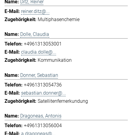
Ditz, Reiner
reiner.ditz@...
Multiphasenchemie
Dolle, Claudia
+4961313053001
claudia.dolle@...
Kommunikation
Donner, Sebastian
+4961313054736
sebastian.donner@...
Satellitenfernerkundung
Dragoneas, Antonis
+4961313056004
a.dragoneas@...