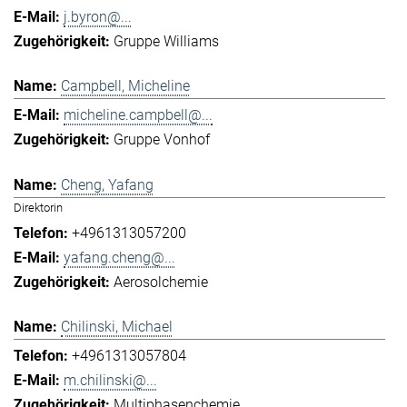
j.byron@...
Gruppe Williams
Campbell, Micheline
micheline.campbell@...
Gruppe Vonhof
Cheng, Yafang
Direktorin
+4961313057200
yafang.cheng@...
Aerosolchemie
Chilinski, Michael
+4961313057804
m.chilinski@...
Multiphasenchemie