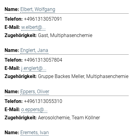
Elbert, Wolfgang
+4961313057091
w.elbert@...
Gast
Multiphasenchemie
Englert, Jana
+4961313057804
j.englert@...
Gruppe Backes Meller
Multiphasenchemie
Eppers, Oliver
+4961313055310
o.eppers@...
Aerosolchemie
Team Köllner
Eremets, Ivan