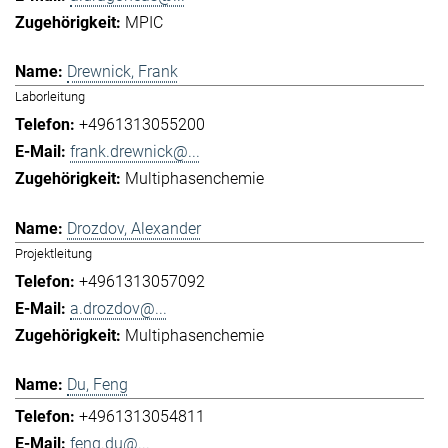
MPIC
Drewnick, Frank
Laborleitung
+4961313055200
frank.drewnick@...
Multiphasenchemie
Drozdov, Alexander
Projektleitung
+4961313057092
a.drozdov@...
Multiphasenchemie
Du, Feng
+4961313054811
feng.du@...