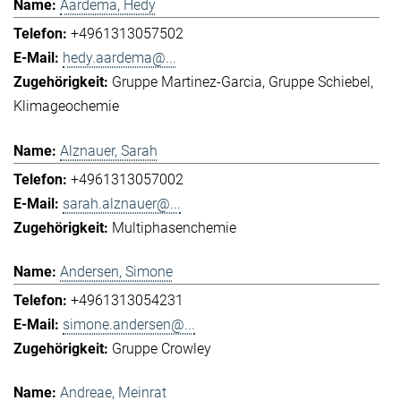
Aardema, Hedy
+4961313057502
hedy.aardema@...
Gruppe Martinez-Garcia
Gruppe Schiebel
Klimageochemie
Alznauer, Sarah
+4961313057002
sarah.alznauer@...
Multiphasenchemie
Andersen, Simone
+4961313054231
simone.andersen@...
Gruppe Crowley
Andreae, Meinrat