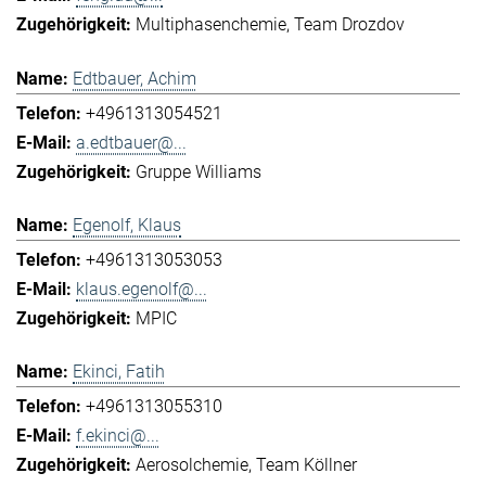
Multiphasenchemie
Team Drozdov
Edtbauer, Achim
+4961313054521
a.edtbauer@...
Gruppe Williams
Egenolf, Klaus
+4961313053053
klaus.egenolf@...
MPIC
Ekinci, Fatih
+4961313055310
f.ekinci@...
Aerosolchemie
Team Köllner