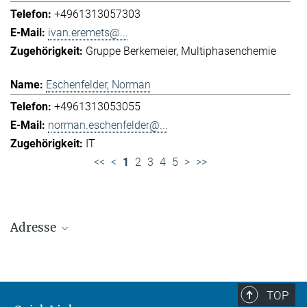
+4961313057303
ivan.eremets@...
Gruppe Berkemeier
Multiphasenchemie
Eschenfelder, Norman
+4961313053055
norman.eschenfelder@...
IT
<<
<
1
2
3
4
5
>
>>
Adresse
Max-Planck-Institut für Chemie (Otto-Hahn-
Institut)
+49 6131 305-0
TOP