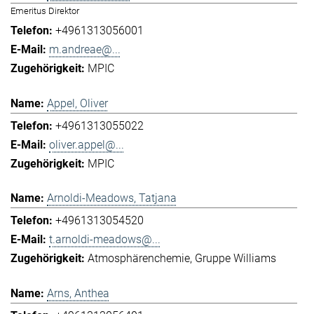
Emeritus Direktor
+4961313056001
m.andreae@...
MPIC
Appel, Oliver
+4961313055022
oliver.appel@...
MPIC
Arnoldi-Meadows, Tatjana
+4961313054520
t.arnoldi-meadows@...
Atmosphärenchemie
Gruppe Williams
Arns, Anthea