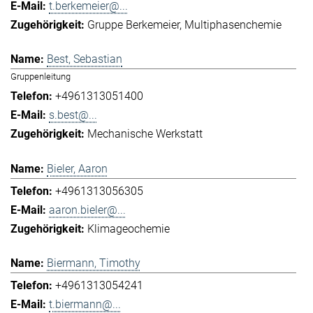
t.berkemeier@...
Gruppe Berkemeier
Multiphasenchemie
Best, Sebastian
Gruppenleitung
+4961313051400
s.best@...
Mechanische Werkstatt
Bieler, Aaron
+4961313056305
aaron.bieler@...
Klimageochemie
Biermann, Timothy
+4961313054241
t.biermann@...