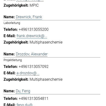
MPIC
Drewnick, Frank
Laborleitung
+4961313055200
frank.drewnick@...
Multiphasenchemie
Drozdov, Alexander
Projektleitung
+4961313057092
a.drozdov@...
Multiphasenchemie
Du, Feng
+4961313054811
feng.du@...