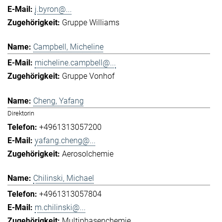
j.byron@...
Gruppe Williams
Campbell, Micheline
micheline.campbell@...
Gruppe Vonhof
Cheng, Yafang
Direktorin
+4961313057200
yafang.cheng@...
Aerosolchemie
Chilinski, Michael
+4961313057804
m.chilinski@...
Multiphasenchemie