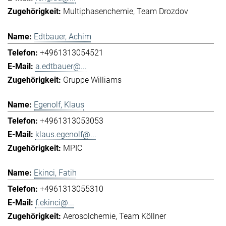
Multiphasenchemie
Team Drozdov
Edtbauer, Achim
+4961313054521
a.edtbauer@...
Gruppe Williams
Egenolf, Klaus
+4961313053053
klaus.egenolf@...
MPIC
Ekinci, Fatih
+4961313055310
f.ekinci@...
Aerosolchemie
Team Köllner