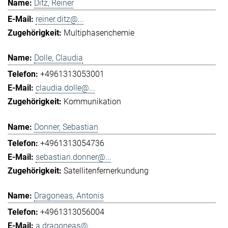
Ditz, Reiner
reiner.ditz@...
Multiphasenchemie
Dolle, Claudia
+4961313053001
claudia.dolle@...
Kommunikation
Donner, Sebastian
+4961313054736
sebastian.donner@...
Satellitenfernerkundung
Dragoneas, Antonis
+4961313056004
a.dragoneas@...