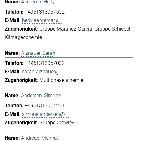
Aardema, Hedy
+4961313057502
hedy.aardema@...
Gruppe Martinez-Garcia
Gruppe Schiebel
Klimageochemie
Alznauer, Sarah
+4961313057002
sarah.alznauer@...
Multiphasenchemie
Andersen, Simone
+4961313054231
simone.andersen@...
Gruppe Crowley
Andreae, Meinrat