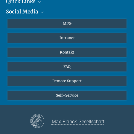
+49 6131 305-1309
Quick Links
presse@...
Social Media
Journalisten
Hahn-Meitner-Weg 1, 55128 Mainz
Studierende
BlueSky
MPG
Schüler
Facebook
Intranet
Alumni
Instagram
LinkedIn
Kontakt
YouTube
FAQ
Remote Support
Self-Service
Max-Planck-Gesellschaft