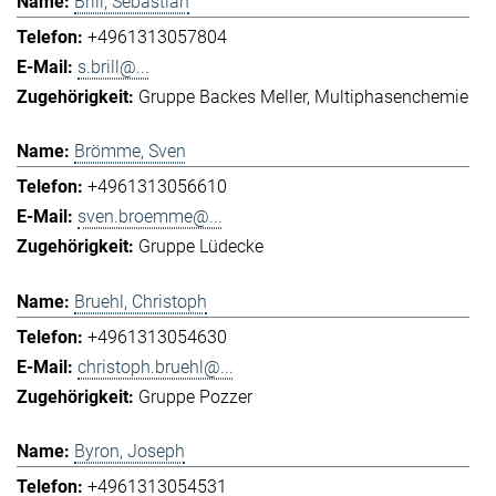
Brill, Sebastian
+4961313057804
s.brill@...
Gruppe Backes Meller
Multiphasenchemie
Brömme, Sven
+4961313056610
sven.broemme@...
Gruppe Lüdecke
Bruehl, Christoph
+4961313054630
christoph.bruehl@...
Gruppe Pozzer
Byron, Joseph
+4961313054531