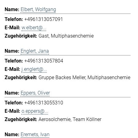
Elbert, Wolfgang
+4961313057091
w.elbert@...
Gast
Multiphasenchemie
Englert, Jana
+4961313057804
j.englert@...
Gruppe Backes Meller
Multiphasenchemie
Eppers, Oliver
+4961313055310
o.eppers@...
Aerosolchemie
Team Köllner
Eremets, Ivan