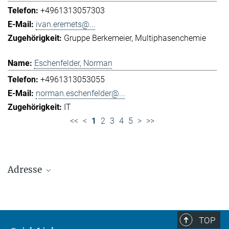
+4961313057303
ivan.eremets@...
Gruppe Berkemeier
Multiphasenchemie
Eschenfelder, Norman
+4961313053055
norman.eschenfelder@...
IT
<<
<
1
2
3
4
5
>
>>
Adresse
Max-Planck-Institut für Chemie (Otto-Hahn-
Institut)
+49 6131 305-0
TOP