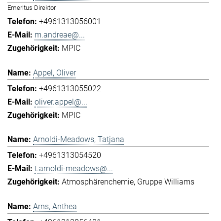
Emeritus Direktor
+4961313056001
m.andreae@...
MPIC
Appel, Oliver
+4961313055022
oliver.appel@...
MPIC
Arnoldi-Meadows, Tatjana
+4961313054520
t.arnoldi-meadows@...
Atmosphärenchemie
Gruppe Williams
Arns, Anthea