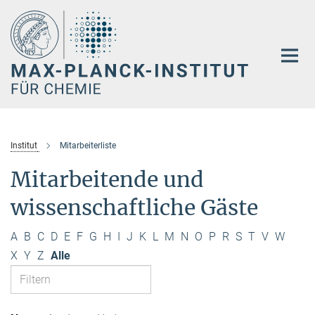
Hauptinhalt
Institut
Mitarbeiterliste
Mitarbeitende und
wissenschaftliche Gäste
A
B
C
D
E
F
G
H
I
J
K
L
M
N
O
P
R
S
T
V
W
X
Y
Z
Alle