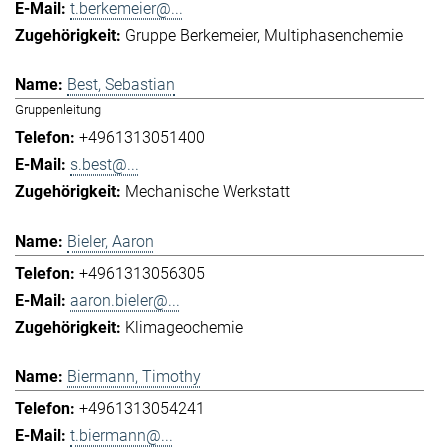
t.berkemeier@...
Gruppe Berkemeier
Multiphasenchemie
Best, Sebastian
Gruppenleitung
+4961313051400
s.best@...
Mechanische Werkstatt
Bieler, Aaron
+4961313056305
aaron.bieler@...
Klimageochemie
Biermann, Timothy
+4961313054241
t.biermann@...