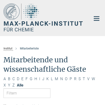
Hauptinhalt
Institut
Mitarbeiterliste
Mitarbeitende und
wissenschaftliche Gäste
A
B
C
D
E
F
G
H
I
J
K
L
M
N
O
P
R
S
T
V
W
X
Y
Z
Alle