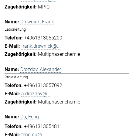
MPIC
Drewnick, Frank
Laborleitung
+4961313055200
frank.drewnick@...
Multiphasenchemie
Drozdov, Alexander
Projektleitung
+4961313057092
a.drozdov@...
Multiphasenchemie
Du, Feng
+4961313054811
feng.du@...