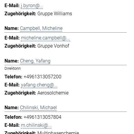
j.byron@...
Gruppe Williams
Campbell, Micheline
micheline.campbell@...
Gruppe Vonhof
Cheng, Yafang
Direktorin
+4961313057200
yafang.cheng@...
Aerosolchemie
Chilinski, Michael
+4961313057804
m.chilinski@...
Multiphasenchemie