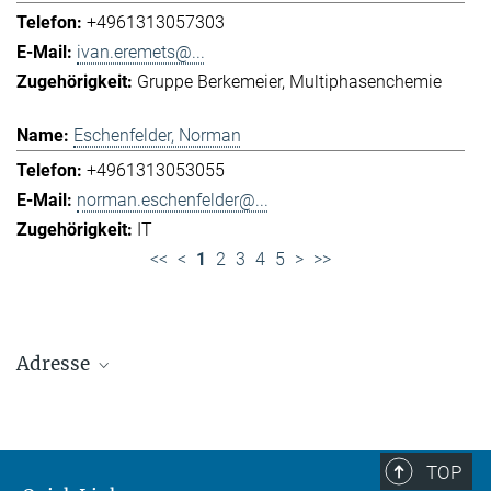
+4961313057303
ivan.eremets@...
Gruppe Berkemeier
Multiphasenchemie
Eschenfelder, Norman
+4961313053055
norman.eschenfelder@...
IT
<<
<
1
2
3
4
5
>
>>
Adresse
Max-Planck-Institut für Chemie (Otto-Hahn-
Institut)
+49 6131 305-0
TOP