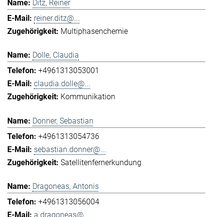
Ditz, Reiner
reiner.ditz@...
Multiphasenchemie
Dolle, Claudia
+4961313053001
claudia.dolle@...
Kommunikation
Donner, Sebastian
+4961313054736
sebastian.donner@...
Satellitenfernerkundung
Dragoneas, Antonis
+4961313056004
a.dragoneas@...