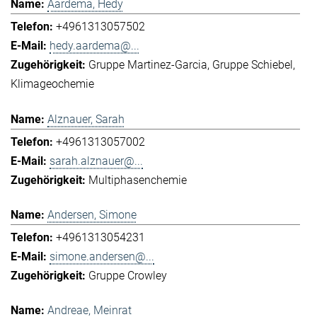
Aardema, Hedy
+4961313057502
hedy.aardema@...
Gruppe Martinez-Garcia
Gruppe Schiebel
Klimageochemie
Alznauer, Sarah
+4961313057002
sarah.alznauer@...
Multiphasenchemie
Andersen, Simone
+4961313054231
simone.andersen@...
Gruppe Crowley
Andreae, Meinrat