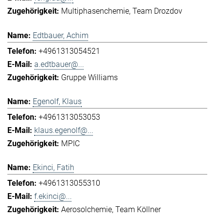
Multiphasenchemie
Team Drozdov
Edtbauer, Achim
+4961313054521
a.edtbauer@...
Gruppe Williams
Egenolf, Klaus
+4961313053053
klaus.egenolf@...
MPIC
Ekinci, Fatih
+4961313055310
f.ekinci@...
Aerosolchemie
Team Köllner