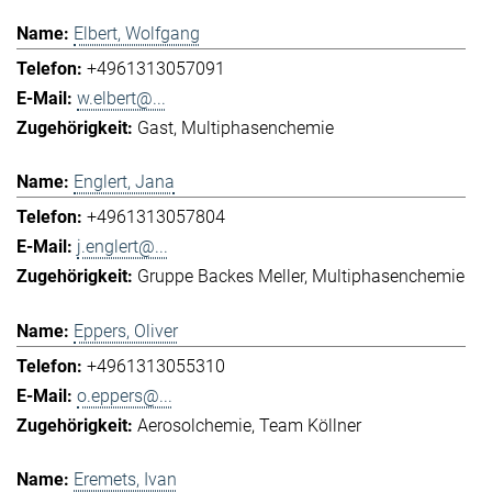
Elbert, Wolfgang
+4961313057091
w.elbert@...
Gast
Multiphasenchemie
Englert, Jana
+4961313057804
j.englert@...
Gruppe Backes Meller
Multiphasenchemie
Eppers, Oliver
+4961313055310
o.eppers@...
Aerosolchemie
Team Köllner
Eremets, Ivan