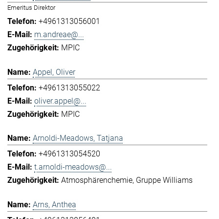
Emeritus Direktor
+4961313056001
m.andreae@...
MPIC
Appel, Oliver
+4961313055022
oliver.appel@...
MPIC
Arnoldi-Meadows, Tatjana
+4961313054520
t.arnoldi-meadows@...
Atmosphärenchemie
Gruppe Williams
Arns, Anthea