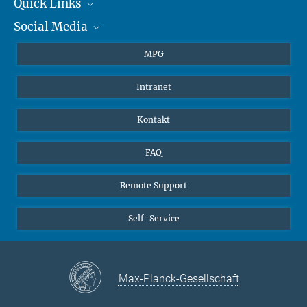
+49 6131 305-1309
Quick Links
presse@...
Social Media
Journalisten
Hahn-Meitner-Weg 1, 55128 Mainz
Studierende
BlueSky
MPG
Schüler
Facebook
Intranet
Alumni
Instagram
LinkedIn
Kontakt
YouTube
FAQ
Remote Support
Self-Service
Max-Planck-Gesellschaft