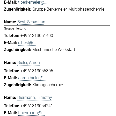
t.berkemeier@...
Gruppe Berkemeier
Multiphasenchemie
Best, Sebastian
Gruppenleitung
+4961313051400
s.best@...
Mechanische Werkstatt
Bieler, Aaron
+4961313056305
aaron.bieler@...
Klimageochemie
Biermann, Timothy
+4961313054241
t.biermann@...