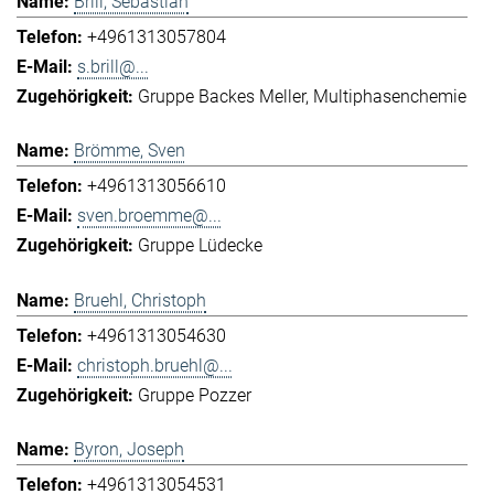
Brill, Sebastian
+4961313057804
s.brill@...
Gruppe Backes Meller
Multiphasenchemie
Brömme, Sven
+4961313056610
sven.broemme@...
Gruppe Lüdecke
Bruehl, Christoph
+4961313054630
christoph.bruehl@...
Gruppe Pozzer
Byron, Joseph
+4961313054531