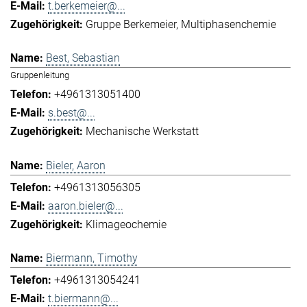
t.berkemeier@...
Gruppe Berkemeier
Multiphasenchemie
Best, Sebastian
Gruppenleitung
+4961313051400
s.best@...
Mechanische Werkstatt
Bieler, Aaron
+4961313056305
aaron.bieler@...
Klimageochemie
Biermann, Timothy
+4961313054241
t.biermann@...