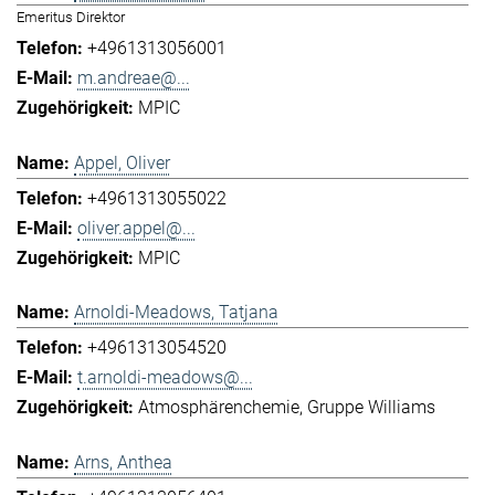
Emeritus Direktor
+4961313056001
m.andreae@...
MPIC
Appel, Oliver
+4961313055022
oliver.appel@...
MPIC
Arnoldi-Meadows, Tatjana
+4961313054520
t.arnoldi-meadows@...
Atmosphärenchemie
Gruppe Williams
Arns, Anthea