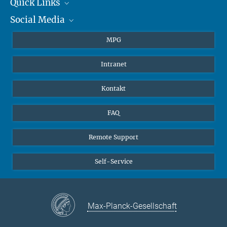
+49 6131 305-1309
Quick Links
presse@...
Social Media
Journalisten
Hahn-Meitner-Weg 1, 55128 Mainz
Studierende
BlueSky
MPG
Schüler
Facebook
Intranet
Alumni
Instagram
LinkedIn
Kontakt
YouTube
FAQ
Remote Support
Self-Service
Max-Planck-Gesellschaft