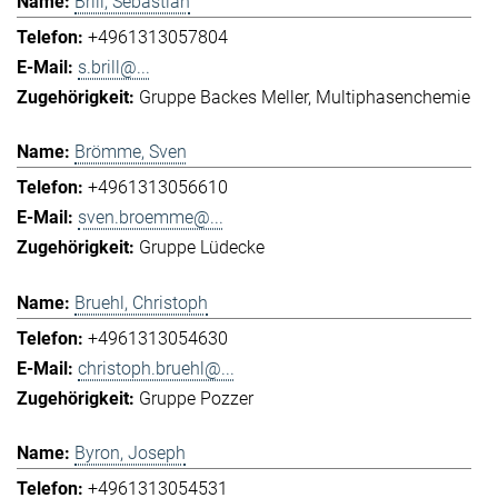
Brill, Sebastian
+4961313057804
s.brill@...
Gruppe Backes Meller
Multiphasenchemie
Brömme, Sven
+4961313056610
sven.broemme@...
Gruppe Lüdecke
Bruehl, Christoph
+4961313054630
christoph.bruehl@...
Gruppe Pozzer
Byron, Joseph
+4961313054531