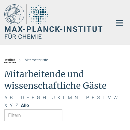
Hauptinhalt
Institut
Mitarbeiterliste
Mitarbeitende und
wissenschaftliche Gäste
A
B
C
D
E
F
G
H
I
J
K
L
M
N
O
P
R
S
T
V
W
X
Y
Z
Alle