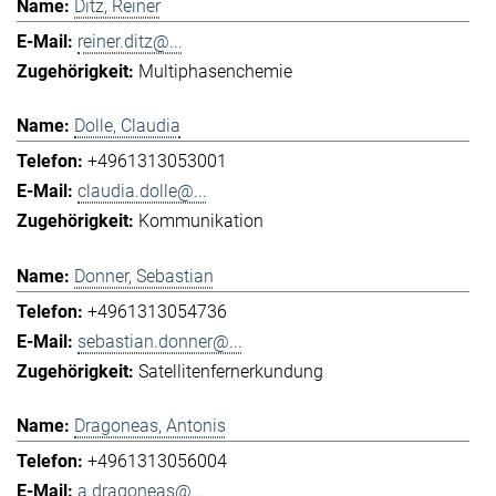
Ditz, Reiner
reiner.ditz@...
Multiphasenchemie
Dolle, Claudia
+4961313053001
claudia.dolle@...
Kommunikation
Donner, Sebastian
+4961313054736
sebastian.donner@...
Satellitenfernerkundung
Dragoneas, Antonis
+4961313056004
a.dragoneas@...