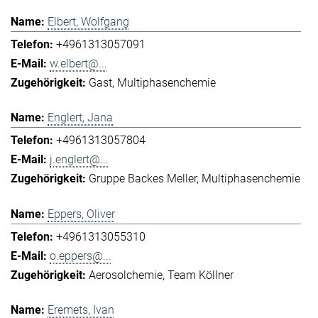
Elbert, Wolfgang
+4961313057091
w.elbert@...
Gast
Multiphasenchemie
Englert, Jana
+4961313057804
j.englert@...
Gruppe Backes Meller
Multiphasenchemie
Eppers, Oliver
+4961313055310
o.eppers@...
Aerosolchemie
Team Köllner
Eremets, Ivan