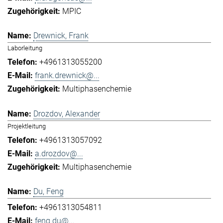
MPIC
Drewnick, Frank
Laborleitung
+4961313055200
frank.drewnick@...
Multiphasenchemie
Drozdov, Alexander
Projektleitung
+4961313057092
a.drozdov@...
Multiphasenchemie
Du, Feng
+4961313054811
feng.du@...