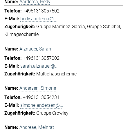
Aardema, Hedy
+4961313057502
hedy.aardema@...
Gruppe Martinez-Garcia
Gruppe Schiebel
Klimageochemie
Alznauer, Sarah
+4961313057002
sarah.alznauer@...
Multiphasenchemie
Andersen, Simone
+4961313054231
simone.andersen@...
Gruppe Crowley
Andreae, Meinrat