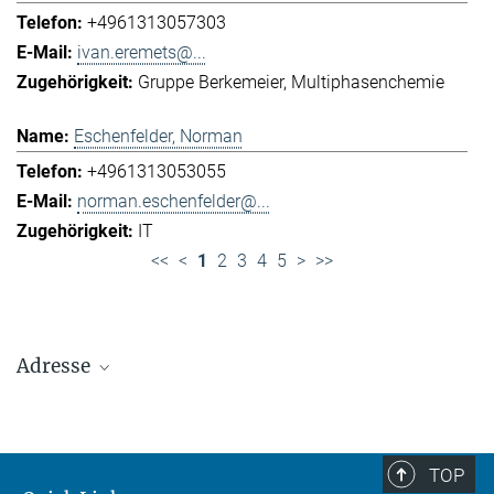
+4961313057303
ivan.eremets@...
Gruppe Berkemeier
Multiphasenchemie
Eschenfelder, Norman
+4961313053055
norman.eschenfelder@...
IT
<<
<
1
2
3
4
5
>
>>
Adresse
Max-Planck-Institut für Chemie (Otto-Hahn-
Institut)
+49 6131 305-0
TOP