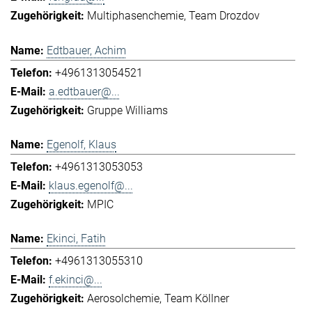
Multiphasenchemie
Team Drozdov
Edtbauer, Achim
+4961313054521
a.edtbauer@...
Gruppe Williams
Egenolf, Klaus
+4961313053053
klaus.egenolf@...
MPIC
Ekinci, Fatih
+4961313055310
f.ekinci@...
Aerosolchemie
Team Köllner