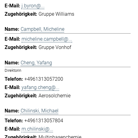
j.byron@...
Gruppe Williams
Campbell, Micheline
micheline.campbell@...
Gruppe Vonhof
Cheng, Yafang
Direktorin
+4961313057200
yafang.cheng@...
Aerosolchemie
Chilinski, Michael
+4961313057804
m.chilinski@...
Multiphasenchemie